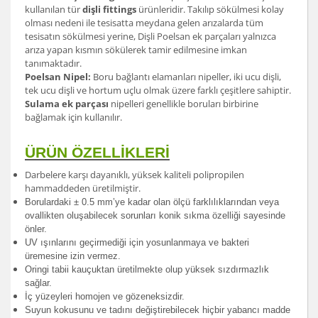
kullanılan tür
dişli fittings
ürünleridir. Takılıp sökülmesi kolay
olması nedeni ile tesisatta meydana gelen arızalarda tüm
tesisatın sökülmesi yerine, Dişli Poelsan ek parçaları yalnızca
arıza yapan kısmın sökülerek tamir edilmesine imkan
tanımaktadır.
Poelsan Nipel:
Boru bağlantı elamanları nipeller, iki ucu dişli,
tek ucu dişli ve hortum uçlu olmak üzere farklı çeşitlere sahiptir.
Sulama ek parçası
nipelleri genellikle boruları birbirine
bağlamak için kullanılır.
ÜRÜN ÖZELLİKLERİ
Darbelere karşı dayanıklı, yüksek kaliteli polipropilen
hammaddeden üretilmiştir.
Borulardak
i ± 0.5 mm’ye kadar olan ölçü farklılıklarından veya
ovallikten oluşabilecek sorunları konik sıkma özelliği sayesinde
önler.
UV ışınlarını geçirmediği için yosunlanmaya ve bakteri
üremesine izin vermez.
Oringi tabii kauçuktan üretilmekte olup yüksek sızdırmazlık
sağlar.
İç yüzeyleri homojen ve gözeneksizdir.
Suyun kokusunu ve tadını değiştirebilecek hiçbir yabancı madde