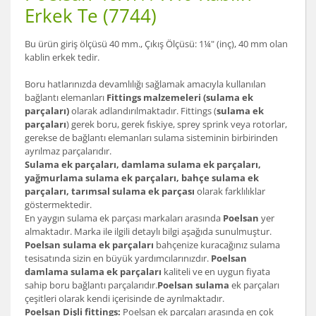
Erkek Te (7744)
Bu ürün giriş ölçüsü 40 mm., Çıkış Ölçüsü: 1¼" (inç), 40 mm olan
kablin erkek tedir.
Boru hatlarınızda devamlılığı sağlamak amacıyla kullanılan
bağlantı elemanları
Fittings malzemeleri (sulama ek
parçaları)
olarak adlandırılmaktadır. Fittings (
sulama ek
parçaları
) gerek boru, gerek fıskiye, sprey sprink veya rotorlar,
gerekse de bağlantı elemanları sulama sisteminin birbirinden
ayrılmaz parçalarıdır.
Sulama ek parçaları, damlama sulama ek parçaları,
yağmurlama sulama ek parçaları, bahçe sulama ek
parçaları, tarımsal sulama ek parçası
olarak farklılıklar
göstermektedir.
En yaygın sulama ek parçası markaları arasında
Poelsan
yer
almaktadır. Marka ile ilgili detaylı bilgi aşağıda sunulmuştur.
Poelsan sulama ek parçaları
bahçenize kuracağınız sulama
tesisatında sizin en büyük yardımcılarınızdır.
Poelsan
damlama sulama ek parçaları
kaliteli ve en uygun fiyata
sahip boru bağlantı parçalarıdır.
Poelsan sulama
ek parçaları
çeşitleri olarak kendi içerisinde de ayrılmaktadır.
Poelsan Dişli fittings:
Poelsan ek parçaları arasında en çok