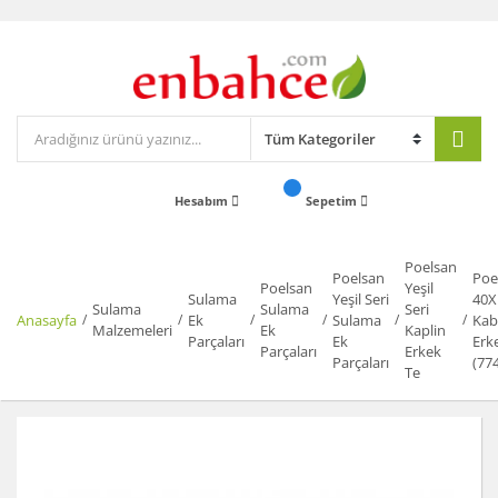
Hesabım
Sepetim
Poelsan
Poelsan
Poe
Poelsan
Yeşil
Sulama
Yeşil Seri
40X
Sulama
Sulama
Seri
Anasayfa
Ek
Sulama
Kab
Malzemeleri
Ek
Kaplin
Parçaları
Ek
Erk
Parçaları
Erkek
Parçaları
(77
Te