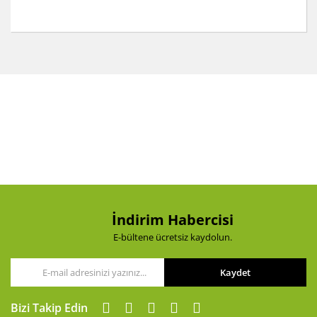
Bu ürünün fiyat bilgisi, resim, ürün açıklamalarında ve
diğer konularda yetersiz gördüğünüz noktaları öneri
Bu ürüne ilk yorumu siz yapın!
formunu kullanarak tarafımıza iletebilirsiniz.
Görüş ve önerileriniz için teşekkür ederiz.
Yorum Yaz
Ürün resmi kalitesiz, bozuk veya görüntülenemiyor.
Ürün açıklamasında eksik bilgiler bulunuyor.
Ürün bilgilerinde hatalar bulunuyor.
Ürün fiyatı diğer sitelerden daha pahalı.
Bu ürüne benzer farklı alternatifler olmalı.
İndirim Habercisi
E-bültene ücretsiz kaydolun.
Kaydet
Gönder
Bizi Takip Edin