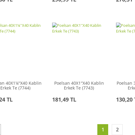
an 40X1¼''X40 Kablin
Poelsan 40X1''X40 Kablin
Poelsan 
Erkek Te (7744)
Erkek Te (7743)
Erk
24 TL
181,49 TL
130,20 
1
2