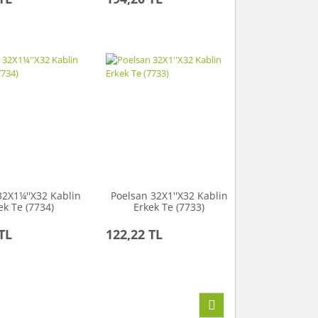
32X1¼''X32 Kablin
Poelsan 32X1''X32 Kablin
ek Te (7734)
Erkek Te (7733)
TL
122,22 TL