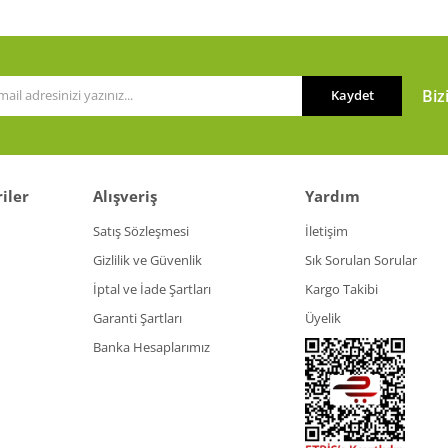
Biz
Kaydet
iler
Alışveriş
Yardım
Satış Sözleşmesi
İletişim
Gizlilik ve Güvenlik
Sık Sorulan Sorular
İptal ve İade Şartları
Kargo Takibi
Garanti Şartları
Üyelik
Banka Hesaplarımız