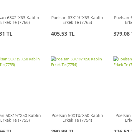
san 63X2''X63 Kablin
Poelsan 63X1½''X63 Kablin
Poelsan 
Erkek Te (7766)
Erkek Te (7765)
Erk
31 TL
405,53 TL
379,08 
an 50X1½''X50 Kablin
Poelsan 50X1¼''X50 Kablin
Poelsan 
Erkek Te (7755)
Erkek Te (7754)
Erk
66 TL
290,99 TL
276,51 