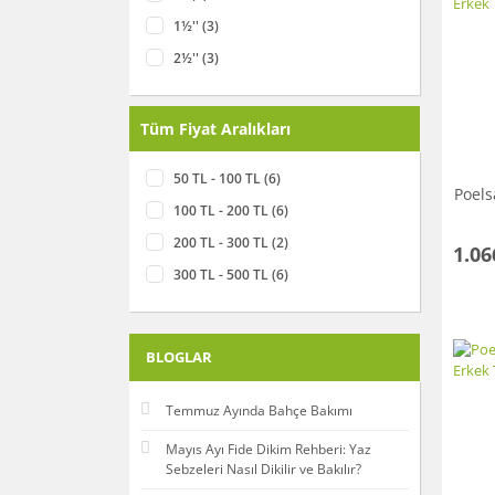
75 (2)
1½'' (3)
2½'' (3)
3'' (3)
3/4'' (3)
Tüm Fiyat Aralıkları
1/2'' (2)
50 TL - 100 TL (6)
2'' (2)
Poels
100 TL - 200 TL (6)
4'' (2)
200 TL - 300 TL (2)
1.06
300 TL - 500 TL (6)
500 TL - 1000 TL (2)
1000 TL - 3000 TL (5)
BLOGLAR
Temmuz Ayında Bahçe Bakımı
Mayıs Ayı Fide Dikim Rehberi: Yaz
Sebzeleri Nasıl Dikilir ve Bakılır?