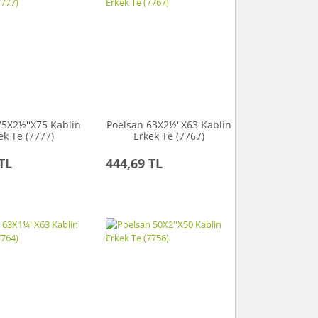
75X2½''X75 Kablin
Poelsan 63X2½''X63 Kablin
ek Te (7777)
Erkek Te (7767)
TL
444,69 TL