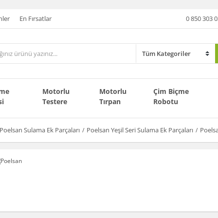
nler
En Fırsatlar
0 850 303 0
çme
Motorlu
Motorlu
Çim Biçme
si
Testere
Tırpan
Robotu
Poelsan Sulama Ek Parçaları
Poelsan Yeşil Seri Sulama Ek Parçaları
Poelsa