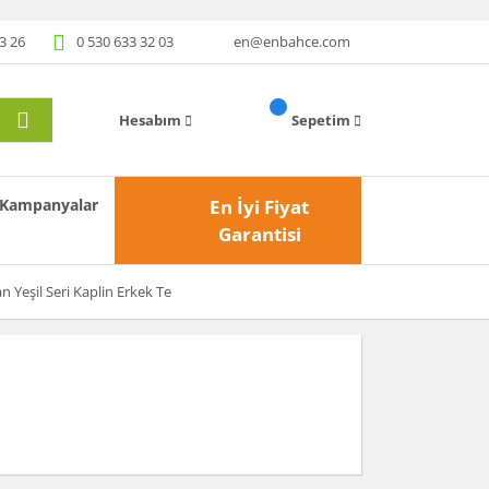
3 26
0 530 633 32 03
en@enbahce.com
Hesabım
Sepetim
Kampanyalar
En İyi Fiyat
Garantisi
n Yeşil Seri Kaplin Erkek Te