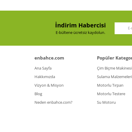
İndirim Habercisi
E-bültene ücretsiz kaydolun.
enbahce.com
Popüler Kategor
Ana Sayfa
Çim Biçme Makinesi
Hakkımızda
Sulama Malzemeleri
Vizyon & Misyon
Motorlu Tırpan
Blog
Motorlu Testere
Neden enbahce.com?
Su Motoru