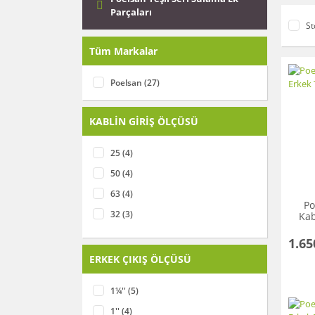
Parçaları
St
Tüm Markalar
Poelsan (27)
KABLİN GİRİŞ ÖLÇÜSÜ
25 (4)
50 (4)
63 (4)
Po
32 (3)
Kab
40 (3)
1.65
90 (3)
ERKEK ÇIKIŞ ÖLÇÜSÜ
110 (2)
1¼'' (5)
20 (2)
1'' (4)