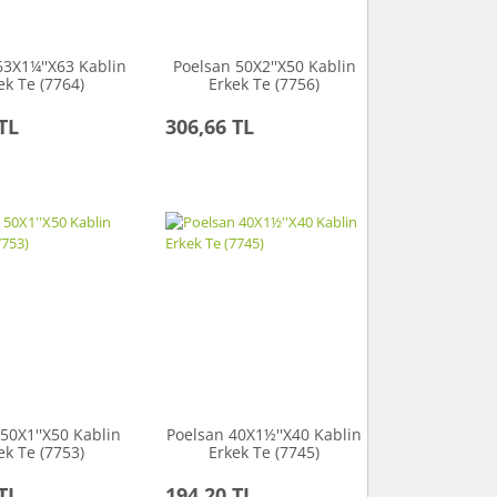
63X1¼''X63 Kablin
Poelsan 50X2''X50 Kablin
ek Te (7764)
Erkek Te (7756)
TL
306,66 TL
50X1''X50 Kablin
Poelsan 40X1½''X40 Kablin
ek Te (7753)
Erkek Te (7745)
TL
194,20 TL