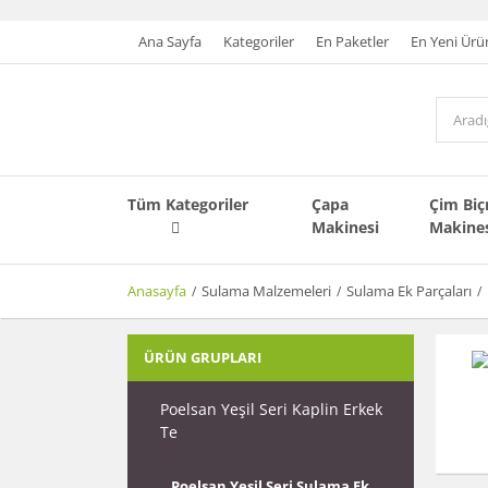
Ana Sayfa
Kategoriler
En Paketler
En Yeni Ürü
Tüm Kategoriler
Çapa
Çim Bi
Makinesi
Makine
Anasayfa
Sulama Malzemeleri
Sulama Ek Parçaları
ÜRÜN GRUPLARI
Poelsan Yeşil Seri Kaplin Erkek
Te
Poelsan Yeşil Seri Sulama Ek