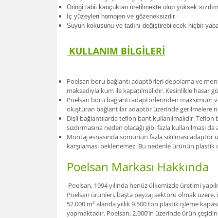
Oringi tabii kauçuktan üretilmekte olup yüksek sızdır
İç yüzeyleri homojen ve gözeneksizdir.
Suyun kokusunu ve tadını değiştirebilecek hiçbir ya
KULLANIM BİLGİLERİ
Poelsan boru bağlantı adaptörleri depolama ve monta
maksadıyla kum ile kapatılmalıdır. Kesinlikle hasar 
Poelsan boru bağlantı adaptörlerinden maksimum verim
oluşturan bağlantılar adaptör üzerinde gerilmelere n
Dişli bağlantılarda teﬂon bant kullanılmalıdır. Teﬂo
sızdırmasına neden olacağı gibi fazla kullanılması d
Montaj esnasında somunun fazla sıkılması adaptör üze
karşılaması beklenemez. Bu nedenle ürünün plastik o
Poelsan Markası Hakkında
Poelsan, 1994 yılında henüz ülkemizde üretimi yapılma
Poelsan ürünleri, başta peyzaj sektörü olmak üzere, 
52.000 m² alanda yıllık 9.500 ton plastik işleme kapas
yapmaktadır. Poelsan, 2.000’in üzerinde ürün çeşidine