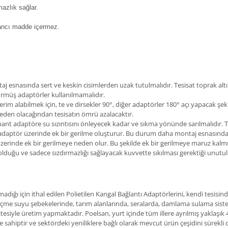
mazlık sağlar.
bancı madde içermez.
j esnasında sert ve keskin cisimlerden uzak tutulmalıdır. Tesisat toprak al
görmüş adaptörler kullanılmamalıdır.
 alabilmek için, te ve dirsekler 90°, diğer adaptörler 180° açı yapacak şeki
eden olacağından tesisatın ömrü azalacaktır.
n bant adaptöre su sızıntısını önleyecek kadar ve sıkma yönünde sarılmalıdır
a adaptör üzerinde ek bir gerilme oluşturur. Bu durum daha montaj esnasında
rinde ek bir gerilmeye neden olur. Bu şekilde ek bir gerilmeye maruz kalmış
lduğu ve sadece sızdırmazlığı sağlayacak kuvvette sıkılması gerektiği unutu
dığı için ithal edilen Polietilen Kangal Bağlantı Adaptörlerini, kendi tesisi
içme suyu şebekelerinde, tarım alanlarında, seralarda, damlama sulama siste
itesiyle üretim yapmaktadır. Poelsan, yurt içinde tüm illere ayrılmış yaklaşık 
 sahiptir ve sektördeki yeniliklere bağlı olarak mevcut ürün çeşidini sürekl