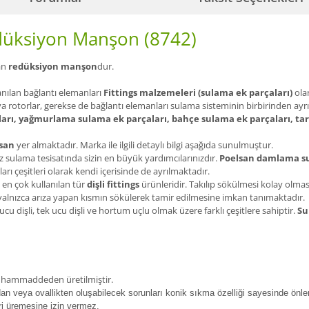
düksiyon Manşon (8742)
lan
redüksiyon manşon
dur.
anılan bağlantı elemanları
Fittings malzemeleri (sulama ek parçaları)
olar
ya rotorlar, gerekse de bağlantı elemanları sulama sisteminin birbirinden ayrı
arı, yağmurlama sulama ek parçaları, bahçe sulama ek parçaları, ta
san
yer almaktadır. Marka ile ilgili detaylı bilgi aşağıda sunulmuştur.
 sulama tesisatında sizin en büyük yardımcılarınızdır.
Poelsan damlama su
arı çeşitleri olarak kendi içerisinde de ayrılmaktadır.
 en çok kullanılan tür
dişli fittings
ürünleridir. Takılıp sökülmesi kolay olma
ı yalnızca arıza yapan kısmın sökülerek tamir edilmesine imkan tanımaktadır.
 ucu dişli, tek ucu dişli ve hortum uçlu olmak üzere farklı çeşitlere sahiptir.
Su
en hammaddeden üretilmiştir.
ndan veya ovallikten oluşabilecek sorunları konik sıkma özelliği sayesinde önler
ri üremesine izin vermez.