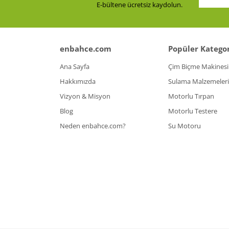
E-bültene ücretsiz kaydolun.
enbahce.com
Popüler Kategor
Ana Sayfa
Çim Biçme Makinesi
Hakkımızda
Sulama Malzemeleri
Vizyon & Misyon
Motorlu Tırpan
Blog
Motorlu Testere
Neden enbahce.com?
Su Motoru