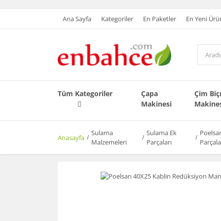
Ana Sayfa
Kategoriler
En Paketler
En Yeni Ürü
Tüm Kategoriler
Çapa
Çim Bi
Makinesi
Makine
Sulama
Sulama Ek
Poelsa
Anasayfa
Malzemeleri
Parçaları
Parçala