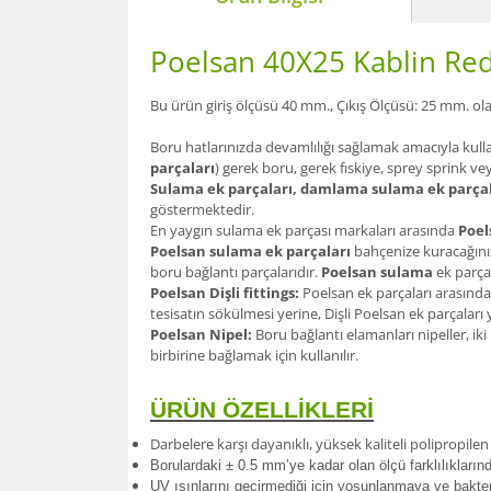
Poelsan 40X25 Kablin Re
Bu ürün giriş ölçüsü 40 mm., Çıkış Ölçüsü: 25 mm. o
Boru hatlarınızda devamlılığı sağlamak amacıyla kull
parçaları
) gerek boru, gerek fıskiye, sprey sprink ve
Sulama ek parçaları, damlama sulama ek parçal
göstermektedir.
En yaygın sulama ek parçası markaları arasında
Poel
Poelsan sulama ek parçaları
bahçenize kuracağınız
boru bağlantı parçalarıdır.
Poelsan sulama
ek parçal
Poelsan Dişli fittings:
Poelsan ek parçaları arasında
tesisatın sökülmesi yerine, Dişli Poelsan ek parçalar
Poelsan Nipel:
Boru bağlantı elamanları nipeller, iki
birbirine bağlamak için kullanılır.
ÜRÜN ÖZELLİKLERİ
Darbelere karşı dayanıklı, yüksek kaliteli polipropil
Borulardak
i ± 0.5 mm’ye kadar olan ölçü farklılıkları
UV ışınlarını geçirmediği için yosunlanmaya ve bakte