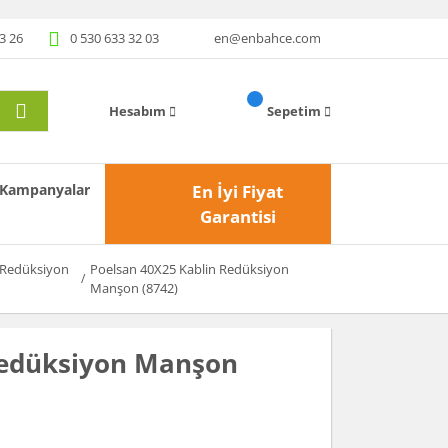
3 26
0 530 633 32 03
en@enbahce.com
Hesabım
Sepetim
Kampanyalar
En İyi Fiyat
Garantisi
n Redüksiyon
Poelsan 40X25 Kablin Redüksiyon
Manşon (8742)
Redüksiyon Manşon