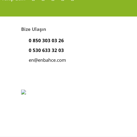
Bize Ulaşın
0 850 303 03 26
0 530 633 32 03
en@enbahce.com