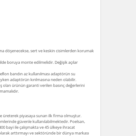
tına döşenecekse, sert ve keskin cisimlerden korumak
lde boruya monte edilmelidir. Değişik açılar
. Teﬂon bandın az kullanılması adaptörün su
yken adaptörün kırılmasına neden olabilir.
 olan ürünün garanti verilen basınç değerlerini
lmamalıdır.
nde üreterek piyasaya sunan ilk firma olmuştur.
mlerinde güvenle kullanılabilmektedir. Poelsan,
400 bayi ile çalışmakta ve 45 ülkeye ihracat
i olarak arttırmayı ve sektöründe bir dünya markası