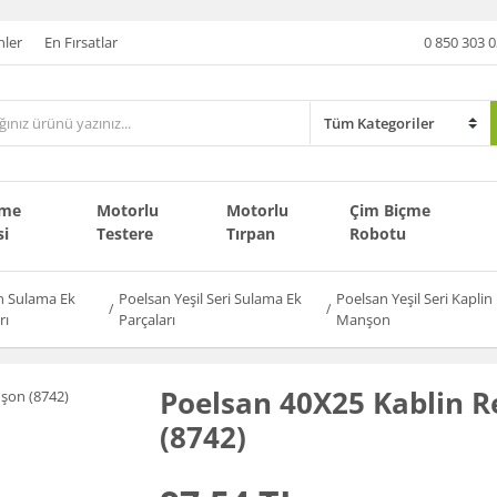
nler
En Fırsatlar
0 850 303 0
çme
Motorlu
Motorlu
Çim Biçme
si
Testere
Tırpan
Robotu
n Sulama Ek
Poelsan Yeşil Seri Sulama Ek
Poelsan Yeşil Seri Kapli
rı
Parçaları
Manşon
Poelsan 40X25 Kablin 
(8742)