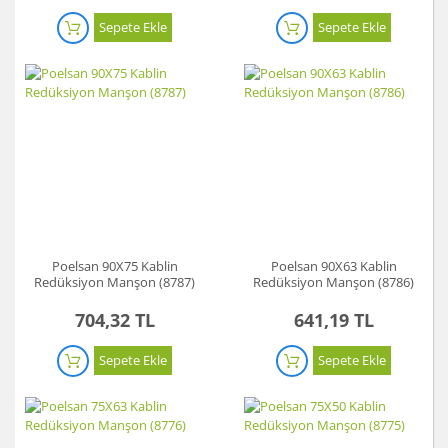
Koyun Kırkma
Sepete Ekle
Sepete Ekle
Paslanmaz Çelik Yüzey İşleme Makinesi
Sac Kesme Makinesi
Somun Sıkma Makineleri
Sütunlu Matkaplar
Testereler
Poelsan 90X75 Kablin
Poelsan 90X63 Kablin
Tezgah Üstü Makineler
Redüksiyon Manşon (8787)
Redüksiyon Manşon (8786)
Toz Emme Makineleri
704,32 TL
641,19 TL
Tutkal Tabancası
Sepete Ekle
Sepete Ekle
Vidalama Makineleri
Zımba Tabancları