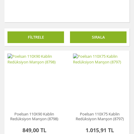
Akü Şarj Cihazı
Aspiratör
Beton Kesme Makinası
FİLTRELE
SIRALA
Boya Tabancaları ve Aksesuarları
Çok Fonksiyonlu Aletler
Dremel
El Motoru Sistemi
Elektrikli Vinç
Gravür Sistemi
Poelsan 110X90 Kablin
Poelsan 110X75 Kablin
Kanal Açma Makinesi
Redüksiyon Manşon (8798)
Redüksiyon Manşon (8797)
849,00 TL
1.015,91 TL
Kırıcılar ve Kırıcı Deliciler