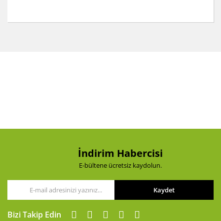
Bu ürünün fiyat bilgisi, resim, ürün açıklamalarında ve
diğer konularda yetersiz gördüğünüz noktaları öneri
Bu ürüne ilk yorumu siz yapın!
formunu kullanarak tarafımıza iletebilirsiniz.
Görüş ve önerileriniz için teşekkür ederiz.
Yorum Yaz
Ürün resmi kalitesiz, bozuk veya görüntülenemiyor.
Ürün açıklamasında eksik bilgiler bulunuyor.
Ürün bilgilerinde hatalar bulunuyor.
Ürün fiyatı diğer sitelerden daha pahalı.
Bu ürüne benzer farklı alternatifler olmalı.
İndirim Habercisi
E-bültene ücretsiz kaydolun.
Kaydet
Gönder
Bizi Takip Edin