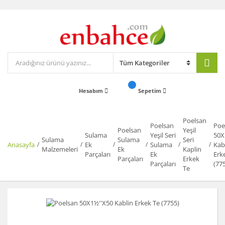
Hesabım
Sepetim
Poelsan
Poelsan
Poe
Poelsan
Yeşil
Sulama
Yeşil Seri
50X
Sulama
Sulama
Seri
Anasayfa
Ek
Sulama
Kab
Malzemeleri
Ek
Kaplin
Parçaları
Ek
Erk
Parçaları
Erkek
Parçaları
(77
Te