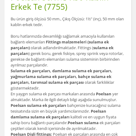
Erkek Te (7755)
Bu ürün giriş ölçüsü 50 mm., Çıkış Ölçüsü: 1½" (inç), 50 mm olan
kablin erkek tedir.
Boru hatlarınızda devamlılığı sağlamak amacıyla kullanılan
bağlantı elemanları
Fittings malzemeleri (sulama ek
parçaları)
olarak adlandırılmaktadır. Fittings (
sulama ek
parçaları
) gerek boru, gerek fıskiye, sprey sprink veya rotorlar,
gerekse de bağlantı elemanları sulama sisteminin birbirinden
ayrılmaz parçalarıdır.
Sulama ek parçaları, damlama sulama ek parçaları,
yağmurlama sulama ek parçaları, bahçe sulama ek
parçaları, tarımsal sulama ek parçası
olarak farklılıklar
göstermektedir.
En yaygın sulama ek parçası markaları arasında
Poelsan
yer
almaktadır. Marka ile ilgili detaylı bilgi aşağıda sunulmuştur.
Poelsan sulama ek parçaları
bahçenize kuracağınız sulama
tesisatında sizin en büyük yardımcılarınızdır.
Poelsan
damlama sulama ek parçaları
kaliteli ve en uygun fiyata
sahip boru bağlantı parçalarıdır.
Poelsan sulama
ek parçaları
çeşitleri olarak kendi içerisinde de ayrılmaktadır.
Poelsan Dişli fittings:
Poelsan ek parçaları arasında en çok