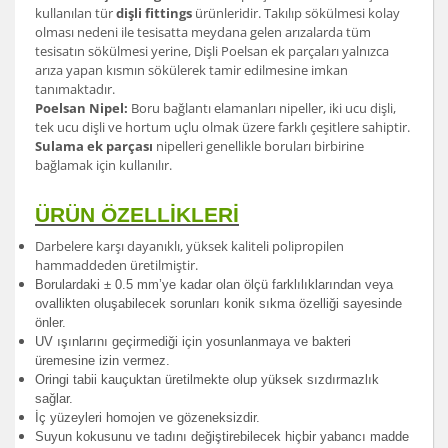
kullanılan tür
dişli fittings
ürünleridir. Takılıp sökülmesi kolay
olması nedeni ile tesisatta meydana gelen arızalarda tüm
tesisatın sökülmesi yerine, Dişli Poelsan ek parçaları yalnızca
arıza yapan kısmın sökülerek tamir edilmesine imkan
tanımaktadır.
Poelsan Nipel:
Boru bağlantı elamanları nipeller, iki ucu dişli,
tek ucu dişli ve hortum uçlu olmak üzere farklı çeşitlere sahiptir.
Sulama ek parçası
nipelleri genellikle boruları birbirine
bağlamak için kullanılır.
ÜRÜN ÖZELLİKLERİ
Darbelere karşı dayanıklı, yüksek kaliteli polipropilen
hammaddeden üretilmiştir.
Borulardak
i ± 0.5 mm’ye kadar olan ölçü farklılıklarından veya
ovallikten oluşabilecek sorunları konik sıkma özelliği sayesinde
önler.
UV ışınlarını geçirmediği için yosunlanmaya ve bakteri
üremesine izin vermez.
Oringi tabii kauçuktan üretilmekte olup yüksek sızdırmazlık
sağlar.
İç yüzeyleri homojen ve gözeneksizdir.
Suyun kokusunu ve tadını değiştirebilecek hiçbir yabancı madde