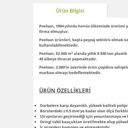
Ürün Bilgisi
Poelsan, 1994 yılında henüz ülkemizde üretimi ya
firma olmuştur.
Poelsan ürünleri, başta peyzaj sektörü olmak ü
kullanılabilmektedir.
Poelsan, 52.000 m² alanda yıllık 9.500 ton plasti
45 ülkeye ihracat yapmaktadır.
Poelsan, 2.000’in üzerinde ürün çeşidine sahipti
markası olmayı hedeflemektedir.
ÜRÜN ÖZELLİKLERİ
Darbelere karşı dayanıklı, yüksek kaliteli pol
Borulardaki ± 0.5 mm’ye kadar olan ölçü farklılı
UV ışınlarını geçirmediği için yosunlanmaya ve
Oringi tabii kauçuktan üretilmekte olup yüksek 
İç yüzeyleri homojen ve gözeneksizdir.