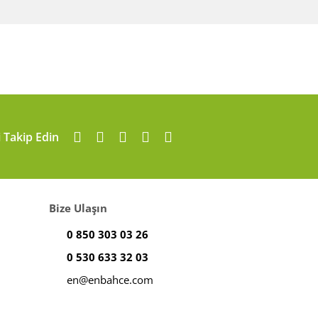
arafımıza iletebilirsiniz.
i Takip Edin
Bize Ulaşın
0 850 303 03 26
0 530 633 32 03
en@enbahce.com