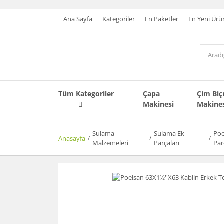
Ana Sayfa
Kategoriler
En Paketler
En Yeni Ürü
Tüm Kategoriler
Çapa
Çim Bi
Makinesi
Makine
Sulama
Sulama Ek
Poe
Anasayfa
Malzemeleri
Parçaları
Par