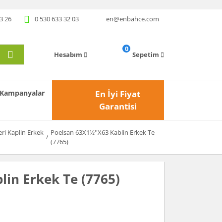
3 26
0 530 633 32 03
en@enbahce.com
0
Hesabım
Sepetim
Kampanyalar
En İyi Fiyat
Garantisi
eri Kaplin Erkek
Poelsan 63X1½''X63 Kablin Erkek Te
(7765)
lin Erkek Te (7765)