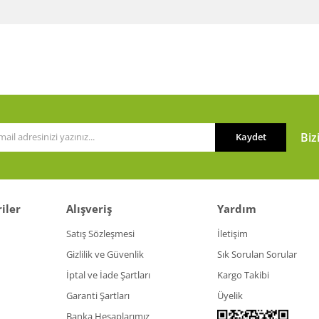
a ve diğer konularda yetersiz gördüğünüz noktaları öneri formunu kullanarak t
Bu ürüne ilk yorumu siz yapın!
or.
Yorum Yaz
Biz
Kaydet
iler
Alışveriş
Yardım
Gönder
Satış Sözleşmesi
İletişim
Gizlilik ve Güvenlik
Sık Sorulan Sorular
İptal ve İade Şartları
Kargo Takibi
Garanti Şartları
Üyelik
Banka Hesaplarımız