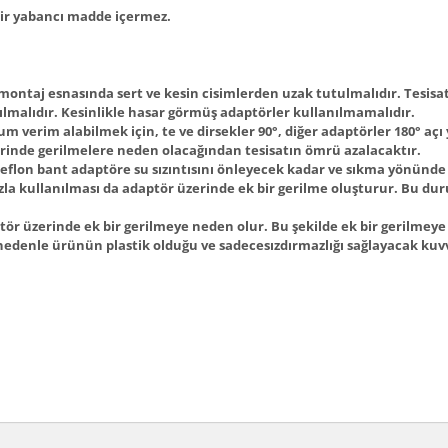
bir yabancı madde içermez.
ontaj esnasında sert ve kesin cisimlerden uzak tutulmalıdır. Tesisat
malıdır. Kesinlikle hasar görmüş adaptörler kullanılmamalıdır.
verim alabilmek için, te ve dirsekler 90°, diğer adaptörler 180° açı
erinde gerilmelere neden olacağından tesisatın ömrü azalacaktır.
 Teflon bant adaptöre su sızıntısını önleyecek kadar ve sıkma yönünde 
azla kullanılması da adaptör üzerinde ek bir gerilme oluşturur. Bu
ör üzerinde ek bir gerilmeye neden olur. Bu şekilde ek bir gerilmey
nedenle ürünün plastik olduğu ve sadecesızdırmazlığı sağlayacak kuv