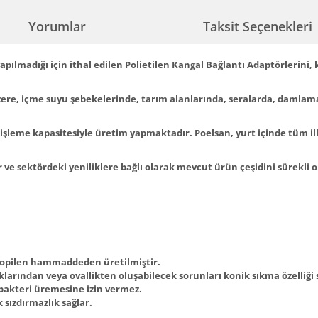
Yorumlar
Taksit Seçenekleri
pılmadığı için ithal edilen Polietilen Kangal Bağlantı Adaptörlerini,
zere, içme suyu şebekelerinde, tarım alanlarında, seralarda, damla
k işleme kapasitesiyle üretim yapmaktadır. Poelsan, yurt içinde tüm ill
r ve sektördeki yeniliklere bağlı olarak mevcut ürün çeşidini sürekli
ipropilen hammaddeden üretilmiştir.
klarından veya ovallikten oluşabilecek sorunları konik sıkma özelliği
 bakteri üremesine izin vermez.
sızdırmazlık sağlar.