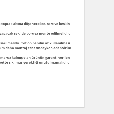
 toprak altına döşenecekse, sert ve keskin
 yapacak şekilde boruya monte edilmelidir.
sarılmalıdır. Teflon bandın az kullanılması
 durum daha montaj esnasındayken adaptörün
e maruz kalmış olan ürünün garanti verilen
vette sıkılmasıgerektiği unutulmamalıdır.