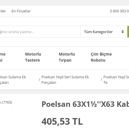
nler
En Fırsatlar
0 850 303 0
çme
Motorlu
Motorlu
Çim Biçme
si
Testere
Tırpan
Robotu
lsan Sulama Ek
Poelsan Yeşil Seri Sulama Ek
Poelsan Yeşil S
çaları
Parçaları
Te
Poelsan 63X1½''X63 Kab
405,53 TL