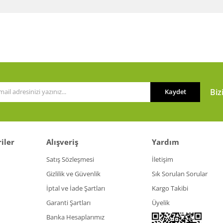
Bu ürüne ilk yorumu siz yapın!
or.
Yorum Yaz
Biz
Kaydet
iler
Alışveriş
Yardım
Gönder
Satış Sözleşmesi
İletişim
Gizlilik ve Güvenlik
Sık Sorulan Sorular
İptal ve İade Şartları
Kargo Takibi
Garanti Şartları
Üyelik
Banka Hesaplarımız