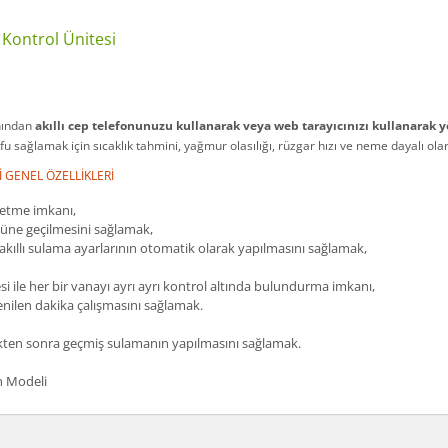
 Kontrol Ünitesi
anından
akıllı cep telefonunuzu kullanarak veya web tarayıcınızı kullanarak 
fu sağlamak için sıcaklık tahmini, yağmur olasılığı, rüzgar hızı ve neme dayalı ol
İ GENEL ÖZELLİKLERİ
netme imkanı,
nüne geçilmesini sağlamak,
kıllı sulama ayarlarının otomatik olarak yapılmasını sağlamak,
esi ile her bir vanayı ayrı ayrı kontrol altında bulundurma imkanı,
tenilen dakika çalışmasını sağlamak.
ldikten sonra geçmiş sulamanın yapılmasını sağlamak.
n Modeli
a ve diğer konularda yetersiz gördüğünüz noktaları öneri formunu kullanarak t