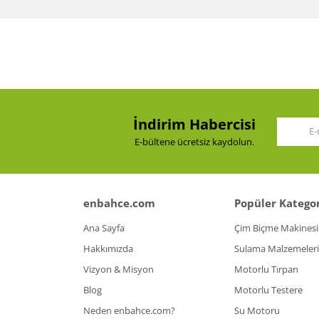
Görüş ve önerileriniz için teşekkür ederiz.
Ürün resmi kalitesiz, bozuk veya görüntülenemiy
Ürün açıklamasında eksik bilgiler bulunuyor.
Ürün bilgilerinde hatalar bulunuyor.
Ürün fiyatı diğer sitelerden daha pahalı.
İndirim Habercisi
Bu ürüne benzer farklı alternatifler olmalı.
E-bültene ücretsiz kaydolun.
enbahce.com
Popüler Kategor
Ana Sayfa
Çim Biçme Makinesi
Hakkımızda
Sulama Malzemeleri
Vizyon & Misyon
Motorlu Tırpan
Blog
Motorlu Testere
Neden enbahce.com?
Su Motoru