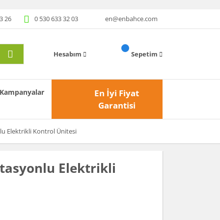
3 26
0 530 633 32 03
en@enbahce.com
Hesabım
Sepetim
Kampanyalar
En İyi Fiyat
Garantisi
 Elektrikli Kontrol Ünitesi
asyonlu Elektrikli