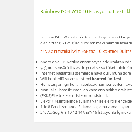
Rainbow ISC-EW10 10 İstasyonlu Elektrikli
Rainbow ISC-EW kontrol ünitelerini dünyanın dört bir y
alanınızı sağlıklı ve güzel tutarken maksimum su tasarru
24 V AC ELEKTRİKLİ,Wİ-Fİ KONTROLLÜ KONTROL ÜNİTES
Android ve iOS yazılımlarımız sayesinde uzaktan yö
yağmur sensörü ilavesi ile gereksiz su tüketiminin ö
İnternet bağlantılı sistemlerde hava durumuna göre a
Wifi kontrollü sulama sistemi
kontrol ünitesi,
Her istasyon için kullanılabilecek nem sensörleri ilav
Manual sulama ile İstenilen vanaların anlık olarak is
(EKKS)Elektrik kesintisi kontrol sistemi,
Elektrik kesintilerinde sulama var ise elektrikler ge
1 ile 8 Farklı zamanda Sulama başlama zaman ayarı
24v Ac Güç, 6-8-10-12-14 VEYA 16 İstasyonlu İç mekâ
Bu ürünün fiyat bilgisi, resim, ürün açıklamalarınd