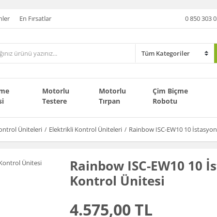
nler
En Fırsatlar
0 850 303 0
çme
Motorlu
Motorlu
Çim Biçme
si
Testere
Tırpan
Robotu
ontrol Üniteleri
Elektrikli Kontrol Üniteleri
Rainbow ISC-EW10 10 İstasyonlu
Rainbow ISC-EW10 10 İst
Kontrol Ünitesi
4.575,00 TL