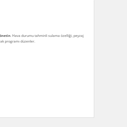
yönetin
. Hava durumu tahminli sulama özelliği, peyzaj
arak programı düzenler.
arafımıza iletebilirsiniz.