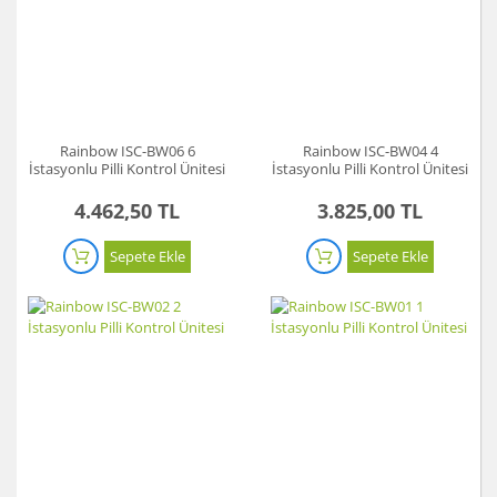
Akü Şarj Cihazı
Aspiratör
Beton Kesme Makinası
Rainbow ISC-BW06 6
Rainbow ISC-BW04 4
İstasyonlu Pilli Kontrol Ünitesi
İstasyonlu Pilli Kontrol Ünitesi
Boya Tabancaları ve Aksesuarları
4.462,50 TL
3.825,00 TL
Çok Fonksiyonlu Aletler
Sepete Ekle
Sepete Ekle
Dremel
El Motoru Sistemi
Elektrikli Vinç
Gravür Sistemi
Kanal Açma Makinesi
Kırıcılar ve Kırıcı Deliciler