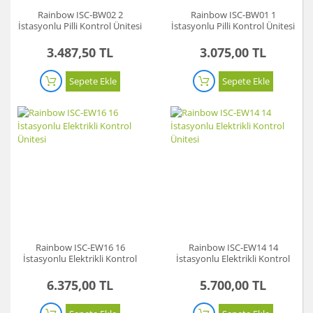
Rainbow ISC-BW02 2
Rainbow ISC-BW01 1
Koyun Kırkma
İstasyonlu Pilli Kontrol Ünitesi
İstasyonlu Pilli Kontrol Ünitesi
Paslanmaz Çelik Yüzey İşleme Makinesi
3.487,50 TL
3.075,00 TL
Sac Kesme Makinesi
Sepete Ekle
Sepete Ekle
Somun Sıkma Makineleri
Sütunlu Matkaplar
Testereler
Tezgah Üstü Makineler
Toz Emme Makineleri
Tutkal Tabancası
Rainbow ISC-EW16 16
Rainbow ISC-EW14 14
İstasyonlu Elektrikli Kontrol
İstasyonlu Elektrikli Kontrol
Ünitesi
Ünitesi
Vidalama Makineleri
6.375,00 TL
5.700,00 TL
Zımba Tabancları