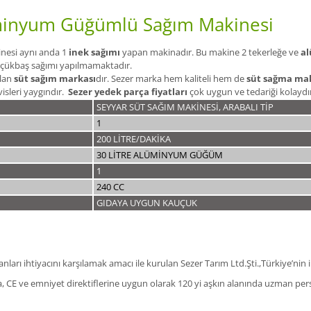
üminyum Güğümlü Sağım Makinesi
nesi aynı anda 1
inek sağımı
yapan makinadır. Bu makine 2 tekerleğe ve
a
Küçükbaş sağımı yapılmamaktadır.
ılan
süt sağım markası
dır. Sezer marka hem kaliteli hem de
süt sağma mak
isleri yaygındır.
Sezer yedek parça fiyatları
çok uygun ve tedariği kolaydı
SEYYAR SÜT SAĞIM MAKİNESİ, ARABALI TİP
1
200 LİTRE/DAKİKA
30 LİTRE ALÜMİNYUM GÜĞÜM
1
240 CC
GIDAYA UYGUN KAUÇUK
arı ihtiyacını karşılamak amacı ile kurulan Sezer Tarım Ltd.Şti.,Türkiye’nin il
la, CE ve emniyet direktiflerine uygun olarak 120 yi aşkın alanında uzman pers