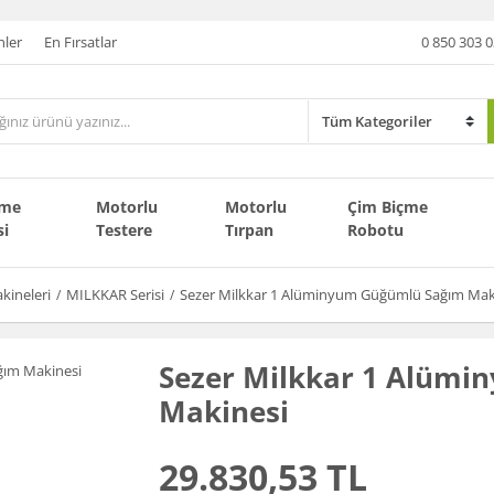
nler
En Fırsatlar
0 850 303 0
çme
Motorlu
Motorlu
Çim Biçme
si
Testere
Tırpan
Robotu
kineleri
MILKKAR Serisi
Sezer Milkkar 1 Alüminyum Güğümlü Sağım Mak
Sezer Milkkar 1 Alüm
Makinesi
29.830,53 TL