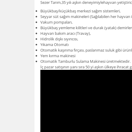
Sezer Tarım,35 yılı aşkın deneyimiylehayvan yetiştirici
Büyükbaş/küçükbaş merkezi sağım sistemleri,
Seyyar süt sağım makineleri (Sağılabilen her hayvan i
Vakum pompaları,
Büyükbaş yemleme kilitleri ve durak (yatak) demirler
Hayvan bakım aracı (Travay),
Hidrolik dışkı sıyırıcısı,
Yıkama Otomatı
Otomatik kaşınma fırçası, paslanmaz suluk gibi ürünle
Yem kırma makinesi
Otomatik Tamburlu Sulama Makinesi üretmektedir.
İç pazar satışının yanı sıra 50 yi aşkın ülkeye ihracat