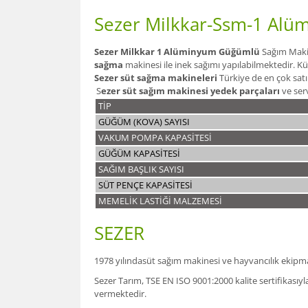
Sezer Milkkar-Ssm-1 Al
Sezer Milkkar 1 Alüminyum Güğümlü
Sağım Maki
sağma
makinesi ile inek sağımı yapılabilmektedir. 
Sezer süt sağma makineleri
Türkiye de en çok sat
S
ezer süt sağım makinesi yedek parçaları
ve serv
TİP
GÜĞÜM (KOVA) SAYISI
VAKUM POMPA KAPASİTESİ
GÜĞÜM KAPASİTESİ
SAĞIM BAŞLIK SAYISI
SÜT PENÇE KAPASİTESİ
MEMELİK LASTİĞİ MALZEMESİ
SEZER
1978 yılındasüt sağım makinesi ve hayvancılık ekipmanl
Sezer Tarım, TSE EN ISO 9001:2000 kalite sertifikasıy
vermektedir.