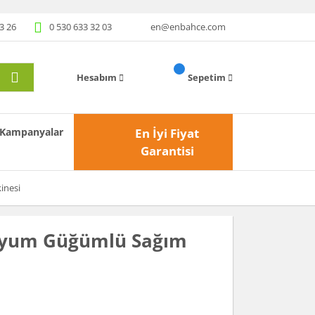
3 26
0 530 633 32 03
en@enbahce.com
Hesabım
Sepetim
Kampanyalar
En İyi Fiyat
Garantisi
inesi
inyum Güğümlü Sağım