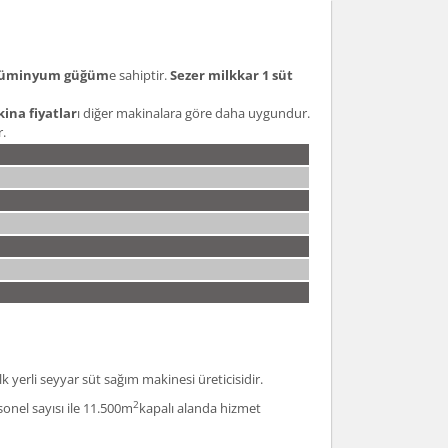
lüminyum güğüm
e sahiptir.
Sezer milkkar 1 süt
ina fiyatlar
ı diğer makinalara göre daha uygundur.
r.
k yerli seyyar süt sağım makinesi üreticisidir.
2
onel sayısı ile 11.500m
kapalı alanda hizmet