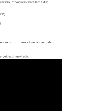
lerinin ihtiyaçlarını karşılamakta;
çin),
i,
ri ve bu ürünlere ait yedek parçaları
 gerçekleştirmektedir.