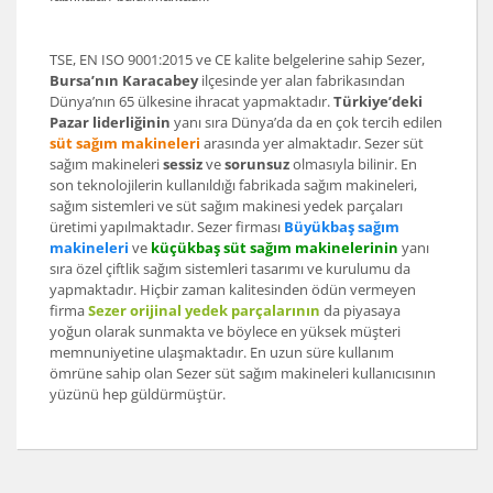
TSE, EN ISO 9001:2015 ve CE kalite belgelerine sahip Sezer,
Bursa’nın Karacabey
ilçesinde yer alan fabrikasından
Dünya’nın 65 ülkesine ihracat yapmaktadır.
Türkiye’deki
Pazar liderliğinin
yanı sıra Dünya’da da en çok tercih edilen
süt sağım makineleri
arasında yer almaktadır. Sezer süt
sağım makineleri
sessiz
ve
sorunsuz
olmasıyla bilinir. En
son teknolojilerin kullanıldığı fabrikada sağım makineleri,
sağım sistemleri ve süt sağım makinesi yedek parçaları
üretimi yapılmaktadır.
Sezer firması
Büyükbaş sağım
makineleri
ve
küçükbaş süt sağım makinelerinin
yanı
sıra özel çiftlik sağım sistemleri tasarımı ve kurulumu da
yapmaktadır. Hiçbir zaman kalitesinden ödün vermeyen
firma
Sezer orijinal yedek parçalarının
da piyasaya
yoğun olarak sunmakta ve böylece en yüksek müşteri
memnuniyetine ulaşmaktadır. En uzun süre kullanım
ömrüne sahip olan Sezer süt sağım makineleri kullanıcısının
yüzünü hep güldürmüştür.