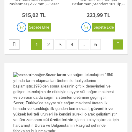
Paslanmaz (Ø22 mm.) - Sezer
Paslanmaz (Standart 101 Tip) -
Süt Sağım Makinesi
Sezer Süt Sağım Makinesi
515,02 TL
223,99 TL
Sepete Ekle
Sepete Ekle
1
2
3
4
..
6
Sezer tarım
ve sağım teknolojileri 1950
yılında tarım ekipmanları üretimi ile faaliyetlerine
başlamıştır.1978’den sonra ailesinin çiftlik deneyimleri ve
gelişen teknolojinin de etkisiyle seyyar süt sağım makinesi
ve sonrasında da sağım sistemleri üretimine geçmiştir.
Sezer; Türkiye’de seyyar süt sağım makinesi üreten ilk
firmadır ve kurulduğu ilk günden beri inovatif,
güvenilir ve
yüksek kaliteli
ürünleri ile kendini sürekli olarak geliştirmiştir
ve tüm zamanını
süt üreticilerinin
işlerini kolaylaştırmak için
harcamıştır. Bursa ve Bulgaristan’ın Razgrad şehrinde
fabrikaları bulunmaktadır.