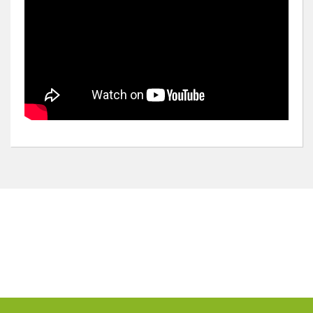
Bu ürünün fiyat bilgisi, resim, ürün açıklamalarında ve
diğer konularda yetersiz gördüğünüz noktaları öneri
Bu ürüne ilk yorumu siz yapın!
formunu kullanarak tarafımıza iletebilirsiniz.
Görüş ve önerileriniz için teşekkür ederiz.
Yorum Yaz
Ürün resmi kalitesiz, bozuk veya görüntülenemiyor.
Ürün açıklamasında eksik bilgiler bulunuyor.
Ürün bilgilerinde hatalar bulunuyor.
Ürün fiyatı diğer sitelerden daha pahalı.