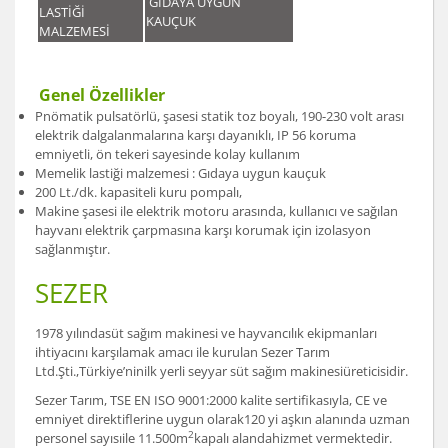
GIDAYA UYGUN
LASTİĞİ
KAUÇUK
MALZEMESİ
Genel Özellikler
Pnömatik pulsatörlü, şasesi statik toz boyalı, 190-230 volt arası
elektrik dalgalanmalarına karşı dayanıklı, IP 56 koruma
emniyetli, ön tekeri sayesinde kolay kullanım
Memelik lastiği malzemesi : Gıdaya uygun kauçuk
200 Lt./dk. kapasiteli kuru pompalı,
Makine şasesi ile elektrik motoru arasında, kullanıcı ve sağılan
hayvanı elektrik çarpmasına karşı korumak için izolasyon
sağlanmıştır.
SEZER
1978 yılındasüt sağım makinesi ve hayvancılık ekipmanları
ihtiyacını karşılamak amacı ile kurulan Sezer Tarım
Ltd.Şti.,Türkiye’ninilk yerli seyyar süt sağım makinesiüreticisidir.
Sezer Tarım, TSE EN ISO 9001:2000 kalite sertifikasıyla, CE ve
emniyet direktiflerine uygun olarak120 yi aşkın alanında uzman
2
personel sayısıile 11.500m
kapalı alandahizmet vermektedir.