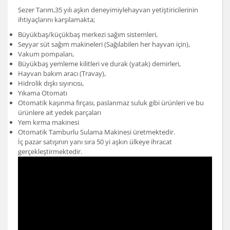
Sezer Tarım,35 yılı aşkın deneyimiylehayvan yetiştiricilerinin
ihtiyaçlarını karşılamakta;
Büyükbaş/küçükbaş merkezi sağım sistemleri,
Seyyar süt sağım makineleri (Sağılabilen her hayvan için),
Vakum pompaları,
Büyükbaş yemleme kilitleri ve durak (yatak) demirleri,
Hayvan bakım aracı (Travay),
Hidrolik dışkı sıyırıcısı,
Yıkama Otomatı
Otomatik kaşınma fırçası, paslanmaz suluk gibi ürünleri ve bu
ürünlere ait yedek parçaları
Yem kırma makinesi
Otomatik Tamburlu Sulama Makinesi üretmektedir.
İç pazar satışının yanı sıra 50 yi aşkın ülkeye ihracat
gerçekleştirmektedir.