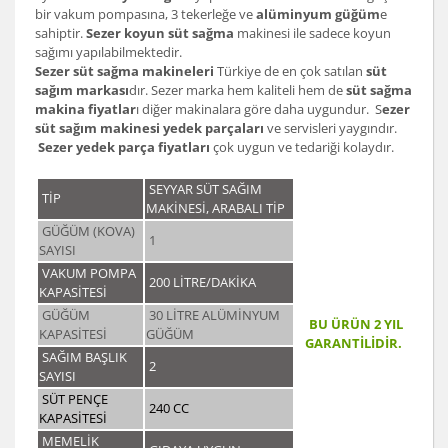
bir vakum pompasına, 3 tekerleğe ve
alüminyum güğüm
e
sahiptir.
Sezer koyun süt sağma
makinesi ile sadece koyun
sağımı yapılabilmektedir.
Sezer süt sağma makineleri
Türkiye de en çok satılan
süt
sağım markası
dır. Sezer marka hem kaliteli hem de
süt sağma
makina fiyatlar
ı diğer makinalara göre daha uygundur. S
ezer
süt sağım makinesi yedek parçaları
ve servisleri yaygındır.
Sezer yedek parça fiyatları
çok uygun ve tedariği kolaydır.
SEYYAR SÜT SAĞIM
TİP
MAKİNESİ, ARABALI TİP
GÜĞÜM (KOVA)
1
SAYISI
VAKUM POMPA
200 LİTRE/DAKİKA
KAPASİTESİ
GÜĞÜM
30 LİTRE ALÜMİNYUM
BU ÜRÜN 2 YIL
KAPASİTESİ
GÜĞÜM
GARANTİLİDİR.
SAĞIM BAŞLIK
2
SAYISI
SÜT PENÇE
240 CC
KAPASİTESİ
MEMELİK