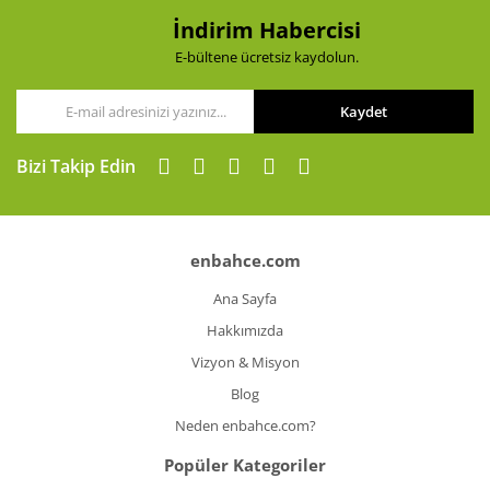
Bu ürüne benzer farklı alternatifler olmalı.
İndirim Habercisi
E-bültene ücretsiz kaydolun.
Kaydet
Gönder
Bizi Takip Edin
enbahce.com
Ana Sayfa
Hakkımızda
Vizyon & Misyon
Blog
Neden enbahce.com?
Popüler Kategoriler