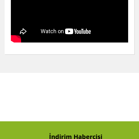
Bu ürünün fiyat bilgisi, resim, ürün açıklamalarında ve
diğer konularda yetersiz gördüğünüz noktaları öneri
Bu ürüne ilk yorumu siz yapın!
formunu kullanarak tarafımıza iletebilirsiniz.
Görüş ve önerileriniz için teşekkür ederiz.
Yorum Yaz
Ürün resmi kalitesiz, bozuk veya görüntülenemiyor.
Ürün açıklamasında eksik bilgiler bulunuyor.
Ürün bilgilerinde hatalar bulunuyor.
Ürün fiyatı diğer sitelerden daha pahalı.
Bu ürüne benzer farklı alternatifler olmalı.
İndirim Habercisi