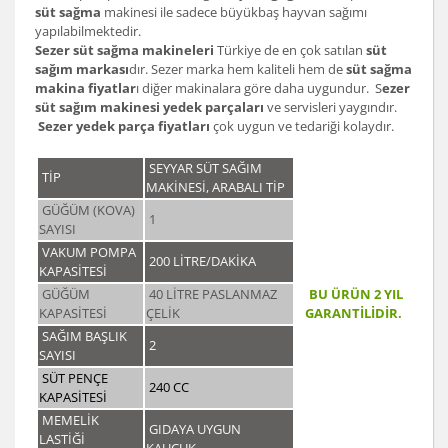
süt sağma
makinesi ile sadece büyükbaş hayvan sağımı
yapılabilmektedir.
Sezer süt sağma makineleri
Türkiye de en çok satılan
süt
sağım markası
dır. Sezer marka hem kaliteli hem de
süt sağma
makina fiyatlar
ı diğer makinalara göre daha uygundur. S
ezer
süt sağım makinesi yedek parçaları
ve servisleri yaygındır.
Sezer yedek parça fiyatları
çok uygun ve tedariği kolaydır.
SEYYAR SÜT SAĞIM
TİP
MAKİNESİ, ARABALI TİP
GÜĞÜM (KOVA)
1
SAYISI
VAKUM POMPA
200 LİTRE/DAKİKA
KAPASİTESİ
GÜĞÜM
40 LİTRE PASLANMAZ
BU ÜRÜN 2 YIL
KAPASİTESİ
ÇELİK
GARANTİLİDİR.
SAĞIM BAŞLIK
2
SAYISI
SÜT PENÇE
240 CC
KAPASİTESİ
MEMELİK
GIDAYA UYGUN
LASTİĞİ