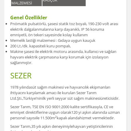
KAUÇUK
MALZEMESİ
Genel Özellikler
Pnömatik pulsatörlü, şasesi statik toz boyalı, 190-230 volt arası
elektrik dalgalanmalarına karşı dayanıklı, IP 56 koruma
emniyetli, ön tekeri sayesinde kolay kullanım
Memelik lastiği malzemesi : Gıdaya uygun kauçuk
200 Lt./dk. kapasiteli kuru pompalı,
Makine şasesi ile elektrik motoru arasında, kullanıcı ve sağılan
hayvanı elektrik çarpmasına karşı korumak için izolasyon
sağlanmıştır.
SEZER
1978 yılındasüt sağım makinesi ve hayvancılık ekipmanları
ihtiyacını karşılamak amacı ile kurulan Sezer Tarım
Ltd.Şti.,Türkiye’ninilk yerli seyyar süt sağım makinesiüreticisidir.
Sezer Tarım, TSE EN ISO 9001:2000 kalite sertifikasıyla, CE ve
emniyet direktiflerine uygun olarak120 yi aşkın alanında uzman
2
personel sayısıile 11.500m
kapalı alandahizmet vermektedir.
Sezer Tarım,35 yılı aşkın deneyimiylehayvan yetiştiricilerinin