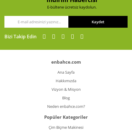
E-bültene ücretsiz kaydolun.
Kaydet
Bizi Takip Edin
enbahce.com
Ana Sayfa
Hakkımızda
Vizyon & Misyon
Blog
Neden enbahce.com?
Popüler Kategoriler
Çim Biçme Makinesi