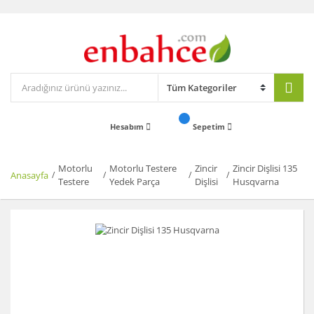
Hesabım
Sepetim
Motorlu
Motorlu Testere
Zincir
Zincir Dişlisi 135
Anasayfa
Testere
Yedek Parça
Dişlisi
Husqvarna