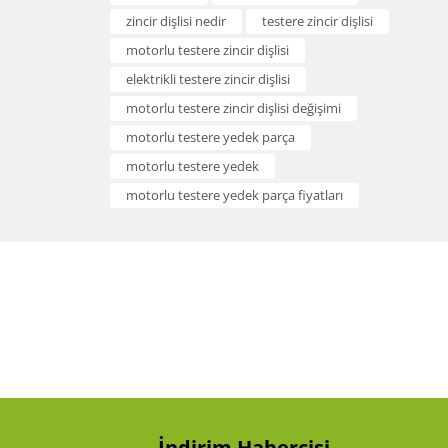
Bu ürüne ilk yorumu siz yapın!
formunu kullanarak tarafımıza iletebilirsiniz.
zincir dişlisi nedir
testere zincir dişlisi
Görüş ve önerileriniz için teşekkür ederiz.
motorlu testere zincir dişlisi
Yorum Yaz
elektrikli testere zincir dişlisi
Ürün resmi kalitesiz, bozuk veya görüntülenemiyor.
motorlu testere zincir dişlisi değişimi
Ürün açıklamasında eksik bilgiler bulunuyor.
motorlu testere yedek parça
Ürün bilgilerinde hatalar bulunuyor.
motorlu testere yedek
Ürün fiyatı diğer sitelerden daha pahalı.
motorlu testere yedek parça fiyatları
Bu ürüne benzer farklı alternatifler olmalı.
Gönder
İndirim Habercisi