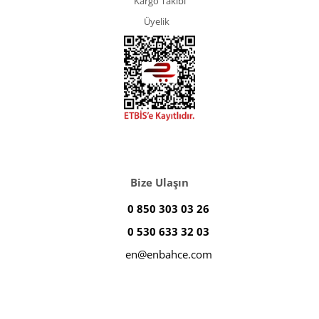
Kargo Takibi
Üyelik
Bize Ulaşın
0 850 303 03 26
0 530 633 32 03
en@enbahce.com