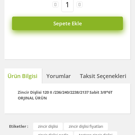
Sepete Ekle
Ürün Bilgisi
Yorumlar
Taksit Seçenekleri
Zincir Dişlisi 120 II /236/240/2238/2137 Sabit 3/8*6T
ORJINAL ÜRÜN
Bu ürünün fiyat bilgisi, resim, ürün açıklamalarında ve
Etiketler :
zincir dişlisi
zincir dişlisi fiyatları
diğer konularda yetersiz gördüğünüz noktaları öneri
Bu ürüne ilk yorumu siz yapın!
formunu kullanarak tarafımıza iletebilirsiniz.