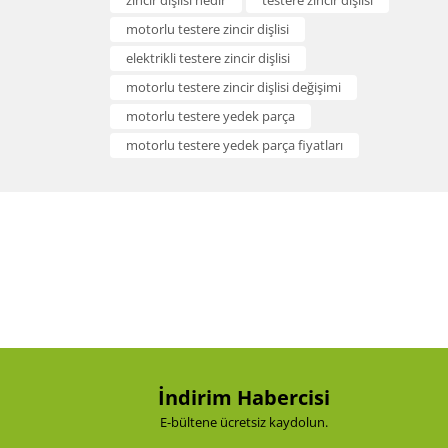
zincir dişlisi nedir
testere zincir dişlisi
Görüş ve önerileriniz için teşekkür ederiz.
motorlu testere zincir dişlisi
Yorum Yaz
elektrikli testere zincir dişlisi
Ürün resmi kalitesiz, bozuk veya görüntülenemiyor.
motorlu testere zincir dişlisi değişimi
Ürün açıklamasında eksik bilgiler bulunuyor.
motorlu testere yedek parça
Ürün bilgilerinde hatalar bulunuyor.
motorlu testere yedek parça fiyatları
Ürün fiyatı diğer sitelerden daha pahalı.
Bu ürüne benzer farklı alternatifler olmalı.
Gönder
İndirim Habercisi
E-bültene ücretsiz kaydolun.