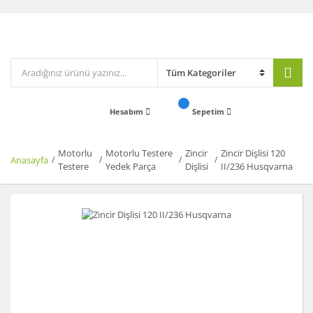
Hesabım
Sepetim
Motorlu
Motorlu Testere
Zincir
Zincir Dişlisi 120
Anasayfa
Testere
Yedek Parça
Dişlisi
II/236 Husqvarna