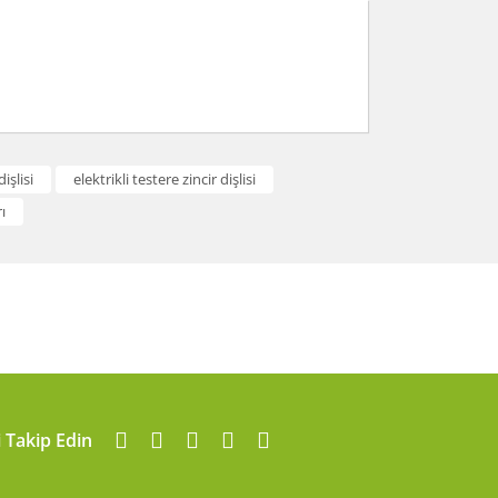
arafımıza iletebilirsiniz.
işlisi
elektrikli testere zincir dişlisi
ı
i Takip Edin