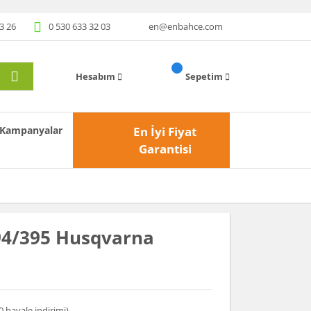
3 26
0 530 633 32 03
en@enbahce.com
Hesabım
Sepetim
Kampanyalar
En İyi Fiyat
Garantisi
394/395 Husqvarna
0 havale indirimi)