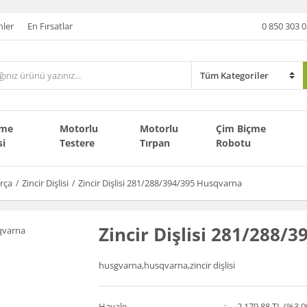
nler
En Fırsatlar
0 850 303 0
çme
Motorlu
Motorlu
Çim Biçme
si
Testere
Tırpan
Robotu
rça
Zincir Dişlisi
Zincir Dişlisi 281/288/394/395 Husqvarna
Zincir Dişlisi 281/288/
husgvarna,husqvarna,zincir dişlisi
Havale
2.179,88 TL (%3,0