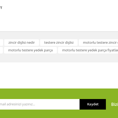
7T
a ve diğer konularda yetersiz gördüğünüz noktaları öneri formunu kullanarak t
zincir dişlisi nedir
testere zincir dişlisi
motorlu testere zincir d
Bu ürüne ilk yorumu siz yapın!
motorlu testere yedek parça
motorlu testere yedek parça fiyatlar
or.
Yorum Yaz
Biz
Kaydet