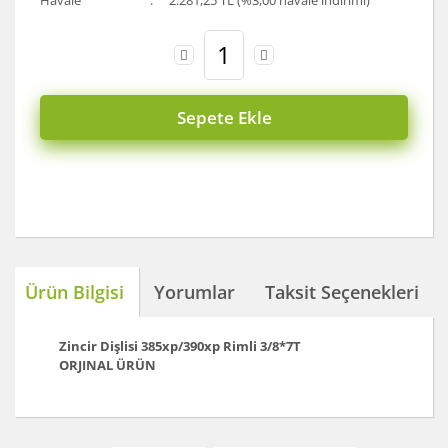
Havale
2.281,25 TL (%3,00 havale indirimi)
Sepete Ekle
Ürün Bilgisi
Yorumlar
Taksit Seçenekleri
Zincir Dişlisi 385xp/390xp Rimli 3/8*7T
ORJINAL ÜRÜN
Bu ürünün fiyat bilgisi, resim, ürün açıklamalarında ve