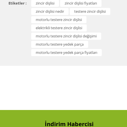
Etiketler :
zincir dişlisi
zincir dişlisi fiyatları
diğer konularda yetersiz gördüğünüz noktaları öneri
Bu ürüne ilk yorumu siz yapın!
formunu kullanarak tarafımıza iletebilirsiniz.
zincir dişlisi nedir
testere zincir dişlisi
Görüş ve önerileriniz için teşekkür ederiz.
motorlu testere zincir dişlisi
Yorum Yaz
elektrikli testere zincir dişlisi
Ürün resmi kalitesiz, bozuk veya görüntülenemiyor.
motorlu testere zincir dişlisi değişimi
Ürün açıklamasında eksik bilgiler bulunuyor.
motorlu testere yedek parça
Ürün bilgilerinde hatalar bulunuyor.
motorlu testere yedek parça fiyatları
Ürün fiyatı diğer sitelerden daha pahalı.
Bu ürüne benzer farklı alternatifler olmalı.
Gönder
İndirim Habercisi