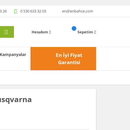
3 26
0 530 633 32 03
en@enbahce.com
Hesabım
Sepetim
Kampanyalar
En İyi Fiyat
Garantisi
Husqvarna