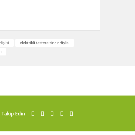
arafımıza iletebilirsiniz.
işlisi
elektrikli testere zincir dişlisi
ı
i Takip Edin