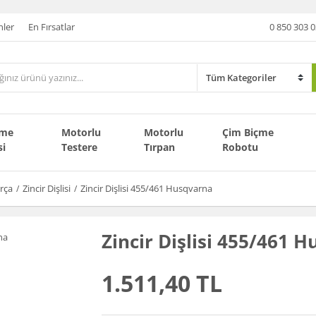
nler
En Fırsatlar
0 850 303 0
çme
Motorlu
Motorlu
Çim Biçme
si
Testere
Tırpan
Robotu
rça
Zincir Dişlisi
Zincir Dişlisi 455/461 Husqvarna
Zincir Dişlisi 455/461 
1.511,40 TL