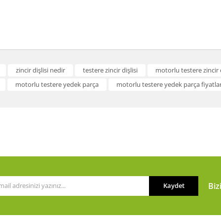
a ve diğer konularda yetersiz gördüğünüz noktaları öneri formunu kullanarak t
zincir dişlisi nedir
testere zincir dişlisi
motorlu testere zincir d
Bu ürüne ilk yorumu siz yapın!
motorlu testere yedek parça
motorlu testere yedek parça fiyatlar
or.
Yorum Yaz
Biz
Kaydet
Gönder