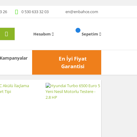
3 26
0 530 633 32 03
en@enbahce.com
Hesabım
Sepetim
Kampanyalar
En İyi Fiyat
Garantisi