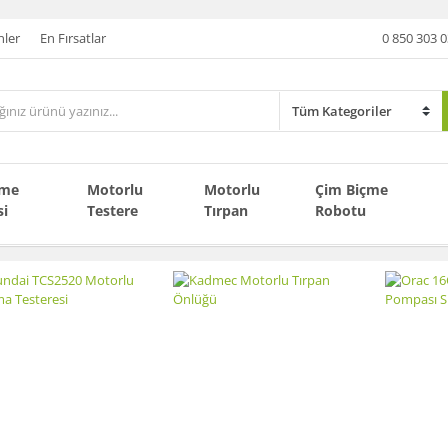
nler
En Fırsatlar
0 850 303 0
çme
Motorlu
Motorlu
Çim Biçme
si
Testere
Tırpan
Robotu