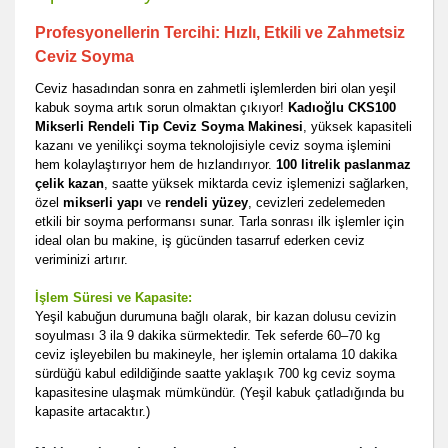
Profesyonellerin Tercihi: Hızlı, Etkili ve Zahmetsiz
Ceviz Soyma
Ceviz hasadından sonra en zahmetli işlemlerden biri olan yeşil
kabuk soyma artık sorun olmaktan çıkıyor!
Kadıoğlu CKS100
Mikserli Rendeli Tip Ceviz Soyma Makinesi
, yüksek kapasiteli
kazanı ve yenilikçi soyma teknolojisiyle ceviz soyma işlemini
hem kolaylaştırıyor hem de hızlandırıyor.
100 litrelik paslanmaz
çelik kazan
, saatte yüksek miktarda ceviz işlemenizi sağlarken,
özel
mikserli yapı
ve
rendeli yüzey
, cevizleri zedelemeden
etkili bir soyma performansı sunar. Tarla sonrası ilk işlemler için
ideal olan bu makine, iş gücünden tasarruf ederken ceviz
veriminizi artırır.
İşlem Süresi ve Kapasite:
Yeşil kabuğun durumuna bağlı olarak, bir kazan dolusu cevizin
soyulması 3 ila 9 dakika sürmektedir. Tek seferde 60–70 kg
ceviz işleyebilen bu makineyle, her işlemin ortalama 10 dakika
sürdüğü kabul edildiğinde
saatte yaklaşık 700 kg
ceviz soyma
kapasitesine ulaşmak mümkündür. (Yeşil kabuk çatladığında bu
kapasite artacaktır.)