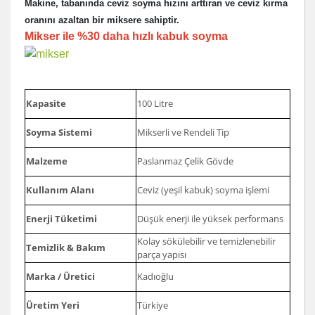
Makine, tabanında ceviz soyma hızını arttıran ve ceviz kırma
oranını azaltan bir miksere sahiptir.
Mikser ile %30 daha hızlı kabuk soyma
Kapasite
100 Litre
Soyma Sistemi
Mikserli ve Rendeli Tip
Malzeme
Paslanmaz Çelik Gövde
Kullanım Alanı
Ceviz (yeşil kabuk) soyma işlemi
Enerji Tüketimi
Düşük enerji ile yüksek performans
Kolay sökülebilir ve temizlenebilir
Temizlik & Bakım
parça yapısı
Marka / Üretici
Kadıoğlu
Üretim Yeri
Türkiye