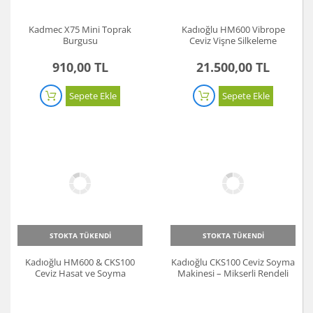
Kadmec X75 Mini Toprak
Kadıoğlu HM600 Vibrope
Burgusu
Ceviz Vişne Silkeleme
Makinesi
910,00 TL
21.500,00 TL
Sepete Ekle
Sepete Ekle
STOKTA TÜKENDİ
STOKTA TÜKENDİ
Kadıoğlu HM600 & CKS100
Kadıoğlu CKS100 Ceviz Soyma
Ceviz Hasat ve Soyma
Makinesi – Mikserli Rendeli
Makinesi
Tip 100 Litre