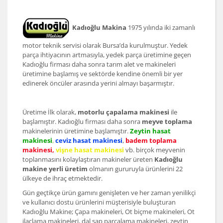
Kadıoğlu Makina
1975 yılında iki zamanlı
motor teknik servisi olarak Bursa’da kurulmuştur. Yedek
parça ihtiyacının artmasıyla, yedek parça üretimine geçen
Kadıoğlu firması daha sonra tarım alet ve makineleri
üretimine başlamış ve sektörde kendine önemli bir yer
edinerek öncüler arasında yerini almayı başarmıştır.
Üretime İlk olarak,
motorlu çapalama makinesi
ile
başlamıştır. Kadıoğlu firması daha sonra
meyve toplama
makinelerinin üretimine başlamıştır.
Zeytin hasat
makinesi
,
ceviz hasat makinesi
,
badem toplama
makinesi,
vişne hasat makinesi
vb. birçok meyvenin
toplanmasını kolaylaştıran makineler üreten
Kadıoğlu
makine yerli üretim
olmanın gururuyla ürünlerini 22
ülkeye de ihraç etmektedir.
Gün geçtikçe ürün gamını genişleten ve her zaman yenilikçi
ve kullanıcı dostu ürünlerini müşterisiyle buluşturan
Kadıoğlu Makine; Çapa makineleri, Ot biçme makineleri, Ot
ilaçlama makineleri, dal sap parçalama makineleri, zeytin