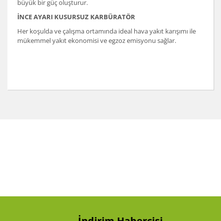
büyük bir güç oluşturur.
İNCE AYARI KUSURSUZ KARBÜRATÖR
Her koşulda ve çalışma ortamında ideal hava yakıt karışımı ile
mükemmel yakıt ekonomisi ve egzoz emisyonu sağlar.
Bu ürünün fiyat bilgisi, resim, ürün açıklamalarında ve
diğer konularda yetersiz gördüğünüz noktaları öneri
Bu ürüne ilk yorumu siz yapın!
formunu kullanarak tarafımıza iletebilirsiniz.
Görüş ve önerileriniz için teşekkür ederiz.
Yorum Yaz
Ürün resmi kalitesiz, bozuk veya görüntülenemiyor.
Ürün açıklamasında eksik bilgiler bulunuyor.
Ürün bilgilerinde hatalar bulunuyor.
Ürün fiyatı diğer sitelerden daha pahalı.
Bu ürüne benzer farklı alternatifler olmalı.
İndirim Habercisi