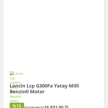
Loncin Lcp G300Fa Yatay Milli
Benzinli Motor
%15
16.932,00 TL
19.920,00 TL