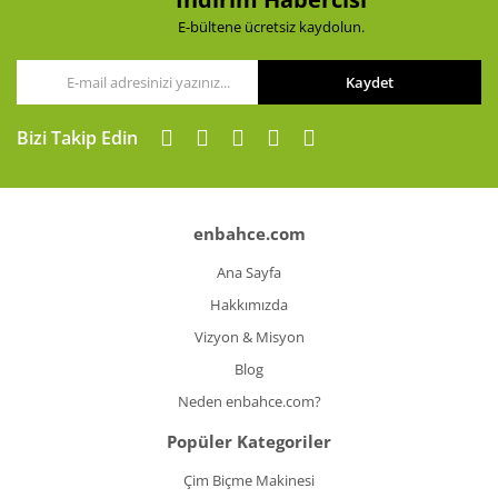
E-bültene ücretsiz kaydolun.
Kaydet
Gönder
Bizi Takip Edin
enbahce.com
Ana Sayfa
Hakkımızda
Vizyon & Misyon
Blog
Neden enbahce.com?
Popüler Kategoriler
Çim Biçme Makinesi