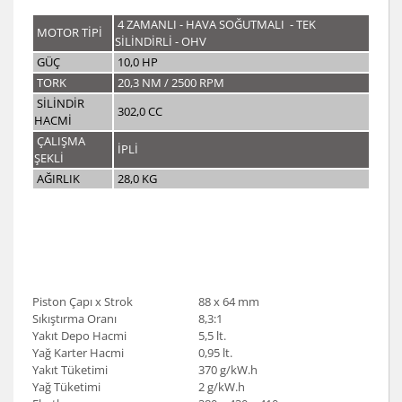
4 ZAMANLI - HAVA SOĞUTMALI - TEK
MOTOR TİPİ
SİLİNDİRLİ - OHV
GÜÇ
10,0 HP
TORK
20,3 NM / 2500 RPM
SİLİNDİR
302,0 CC
HACMİ
ÇALIŞMA
İPLİ
ŞEKLİ
AĞIRLIK
28,0 KG
Piston Çapı x Strok
88 x 64 mm
Sıkıştırma Oranı
8,3:1
Yakıt Depo Hacmi
5,5 lt.
Yağ Karter Hacmi
0,95 lt.
Yakıt Tüketimi
370 g/kW.h
Yağ Tüketimi
2 g/kW.h