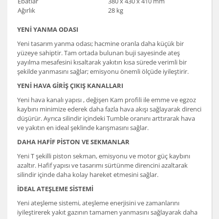
Ebatlar
380 x 430 x 410 mm
Ağırlık
28 kg
YENİ YANMA ODASI
Yeni tasarım yanma odası; hacmine oranla daha küçük bir
yüzeye sahiptir. Tam ortada bulunan buji sayesinde ateş
yayılma mesafesini kısaltarak yakıtın kısa sürede verimli bir
şekilde yanmasını sağlar; emisyonu önemli ölçüde iyileştirir.
YENİ HAVA GİRİŞ ÇIKIŞ KANALLARI
Yeni hava kanalı yapısı , değişen Kam profili ile emme ve egzoz
kaybını minimize ederek daha fazla hava akışı sağlayarak direnci
düşürür. Ayrıca silindir içindeki Tumble oranını arttırarak hava
ve yakıtın en ideal şeklinde karışmasını sağlar.
DAHA HAFİF PİSTON VE SEKMANLAR
Yeni T şekilli piston sekman, emisyonu ve motor güç kaybını
azaltır. Hafif yapısı ve tasarımı sürtünme direncini azaltarak
silindir içinde daha kolay hareket etmesini sağlar.
İDEAL ATEŞLEME SİSTEMİ
Yeni ateşleme sistemi, ateşleme enerjisini ve zamanlarını
iyileştirerek yakıt gazının tamamen yanmasını sağlayarak daha