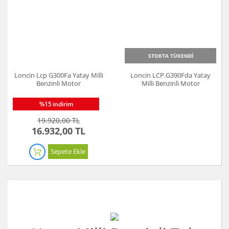
STOKTA TÜKENDİ
Loncin Lcp G300Fa Yatay Milli
Loncin LCP.G390Fda Yatay
Benzinli Motor
Milli Benzinli Motor
%15
indirim
19.920,00 TL
16.932,00 TL
Sepete Ekle