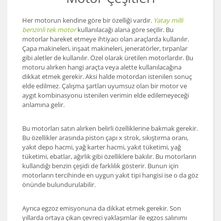
Her motorun kendine göre bir özelliği vardır.
Yatay milli
benzinli tek motor
kullanılacağı alana göre seçilir. Bu
motorlar hareket etmeye ihtiyacı olan araçlarda kullanılır.
Çapa makineleri, inşaat makineleri, jeneratörler, tırpanlar
gibi aletler de kullanılır. Özel olarak üretilen motorlardır. Bu
motoru alırken hangi araçta veya alette kullanılacağına
dikkat etmek gerekir. Aksi halde motordan istenilen sonuç
elde edilmez. Çalışma şartları uyumsuz olan bir motor ve
aygıt kombinasyonu istenilen verimin elde edilemeyeceği
anlamına gelir.
Bu motorları satın alırken belirli özelliklerine bakmak gerekir.
Bu özellikler arasında piston çapı x strok, sıkıştırma oranı,
yakıt depo hacmi, yağ karter hacmi, yakıt tüketimi, yağ
tüketimi, ebatlar, ağırlık gibi özelliklere bakılır. Bu motorların
kullandığı benzin çeşidi de farklılık gösterir. Bunun için
motorların tercihinde en uygun yakıt tipi hangisi ise o da göz
önünde bulundurulabilir.
Ayrıca egzoz emisyonuna da dikkat etmek gerekir. Son
yıllarda ortaya çıkan çevreci yaklaşımlar ile egzos salınımı