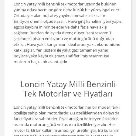
Loncin yatay milli benzinli tek motorlar üzerinde bulunan
yanma odası hacmine göre daha küçük bir yüzey işgal eder.
Ortada yer alan buji ateş yayılma mesafesini kısaltır.
Emisyon önemli ölçüde azalır. Hava giriş kanalının yeni yapısı
egzos kaybını minimize eder ve daha fazla hava akışı
sağlanır. Bundan dolayı da direnç düşer. Yeni tasarım T
şeklindeki piston emisyonu ve motor gücünü doğrudan
etkiler. Hava yakıt karışımının ideal oranı yakıt ekonomisine
katkı sağlar. Yeni sistem ile yakıt gazı tamamen yanar.
Böylece yakıt kaybı oluşmaz. Hafifletilmiş tasarımı ise
motorun başka bir avantajıdır.
Loncin Yatay Milli Benzinli
Tek Motorlar ve Fiyatları
Loncin yatay milli benzinli tek motorlar
, her bir modeli farklı
özelliğe sahip olan motorlardır. Bu özelliklerinden dolayı da
farklı fiyatlara sahiptirler. Fiyat aralığını belirleyen faktörler
arasında motorun gücü ve tasarım özellikleri yer alır. Her
motor farklı bir kullanım amacı için üretilmiştir. Bu kullanım
amacına bağlı olarak satın alınması gerekir. Bir motorun