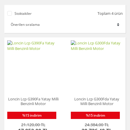
Toplam 4 ürün
Stoktakiler
Loncin Lcp G390Fa Yatay Milli
Loncin Lcp G300Fda Yatay
Benzinli Motor
Milli Benzinli Motor
%15
indirim
%15
indirim
21.120,00 TL
24.384,00 TL