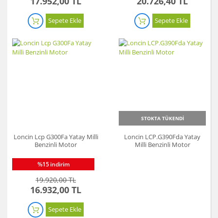
17.952,00 TL
20.726,40 TL
Sepete Ekle
Sepete Ekle
STOKTA TÜKENDİ
Loncin Lcp G300Fa Yatay Milli
Loncin LCP.G390Fda Yatay
Benzinli Motor
Milli Benzinli Motor
%15
indirim
19.920,00 TL
16.932,00 TL
Sepete Ekle