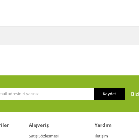
a ve diğer konularda yetersiz gördüğünüz noktaları öneri formunu kullanarak t
Bu ürüne ilk yorumu siz yapın!
or.
Yorum Yaz
Biz
Kaydet
iler
Alışveriş
Yardım
Gönder
Satış Sözleşmesi
İletişim