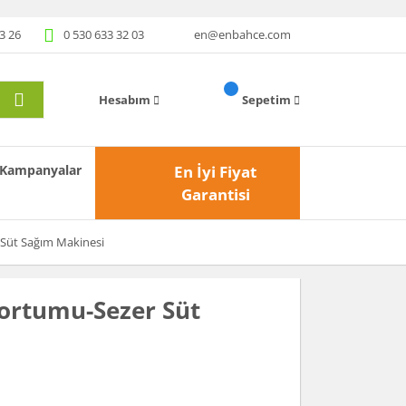
3 26
0 530 633 32 03
en@enbahce.com
Hesabım
Sepetim
Kampanyalar
En İyi Fiyat
Garantisi
Süt Sağım Makinesi
ortumu-Sezer Süt