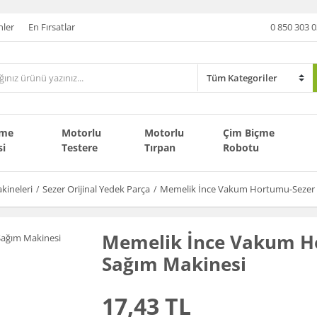
nler
En Fırsatlar
0 850 303 0
çme
Motorlu
Motorlu
Çim Biçme
si
Testere
Tırpan
Robotu
kineleri
Sezer Orijinal Yedek Parça
Memelik İnce Vakum Hortumu-Sezer 
Memelik İnce Vakum H
Sağım Makinesi
17,43 TL