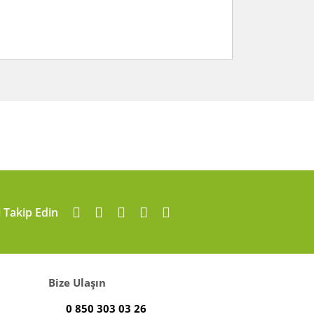
arafımıza iletebilirsiniz.
i Takip Edin
Bize Ulaşın
0 850 303 03 26