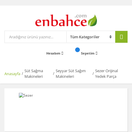
Hesabım
Sepetim
Süt Sağma
Seyyar Süt Sağım
Sezer Orijinal
Anasayfa
Makineleri
Makineleri
Yedek Parça