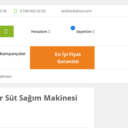
3 26
0 530 633 32 03
en@enbahce.com
Hesabım
Sepetim
Kampanyalar
En İyi Fiyat
Garantisi
akinesi
r Süt Sağım Makinesi