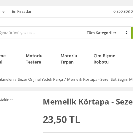
nler
En Fırsatlar
0 850 303 0
çme
Motorlu
Motorlu
Çim Biçme
si
Testere
Tırpan
Robotu
kineleri
Sezer Orijinal Yedek Parça
Memelik Körtapa - Sezer Süt Sağım M
Memelik Körtapa - Seze
23,50 TL