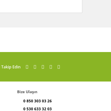
arafımıza iletebilirsiniz.
i Takip Edin
Bize Ulaşın
0 850 303 03 26
0 530 633 32 03