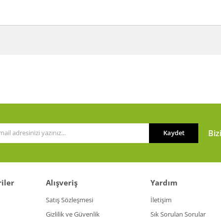
a ve diğer konularda yetersiz gördüğünüz noktaları öneri formunu kullanarak t
Bu ürüne ilk yorumu siz yapın!
or.
Yorum Yaz
Biz
Kaydet
iler
Alışveriş
Yardım
Gönder
Satış Sözleşmesi
İletişim
Gizlilik ve Güvenlik
Sık Sorulan Sorular