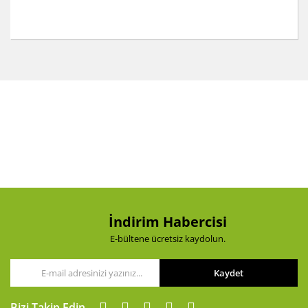
Bu ürünün fiyat bilgisi, resim, ürün açıklamalarında ve
diğer konularda yetersiz gördüğünüz noktaları öneri
Bu ürüne ilk yorumu siz yapın!
formunu kullanarak tarafımıza iletebilirsiniz.
Görüş ve önerileriniz için teşekkür ederiz.
Yorum Yaz
Ürün resmi kalitesiz, bozuk veya görüntülenemiyor.
Ürün açıklamasında eksik bilgiler bulunuyor.
Ürün bilgilerinde hatalar bulunuyor.
Ürün fiyatı diğer sitelerden daha pahalı.
Bu ürüne benzer farklı alternatifler olmalı.
İndirim Habercisi
E-bültene ücretsiz kaydolun.
Kaydet
Gönder
Bizi Takip Edin