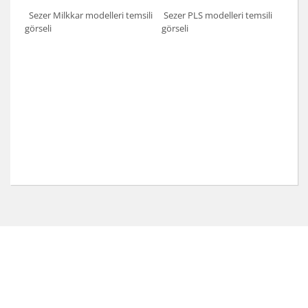
Sezer Milkkar modelleri temsili
Sezer PLS modelleri temsili
görseli
görseli
Bu ürünün fiyat bilgisi, resim, ürün açıklamalarında ve
diğer konularda yetersiz gördüğünüz noktaları öneri
Bu ürüne ilk yorumu siz yapın!
formunu kullanarak tarafımıza iletebilirsiniz.
Görüş ve önerileriniz için teşekkür ederiz.
Yorum Yaz
Ürün resmi kalitesiz, bozuk veya görüntülenemiyor.
Ürün açıklamasında eksik bilgiler bulunuyor.