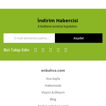
Ürün bilgilerinde hatalar bulunuyor.
Ürün fiyatı diğer sitelerden daha pahalı.
Bu ürüne benzer farklı alternatifler olmalı.
İndirim Habercisi
E-bültene ücretsiz kaydolun.
Kaydet
Gönder
Bizi Takip Edin
enbahce.com
Ana Sayfa
Hakkımızda
Vizyon & Misyon
Blog