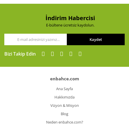
Ürün fiyatı diğer sitelerden daha pahalı.
Bu ürüne benzer farklı alternatifler olmalı.
İndirim Habercisi
E-bültene ücretsiz kaydolun.
Kaydet
Gönder
Bizi Takip Edin
enbahce.com
Ana Sayfa
Hakkımızda
Vizyon & Misyon
Blog
Neden enbahce.com?