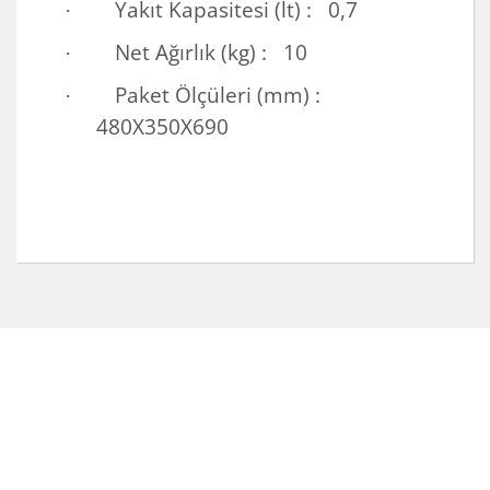
Yakıt Kapasitesi (lt) : 0,7
·
Net Ağırlık (kg) : 10
·
Paket Ölçüleri (mm) :
·
480X350X690
Bu ürünün fiyat bilgisi, resim, ürün açıklamalarında ve
diğer konularda yetersiz gördüğünüz noktaları öneri
Bu ürüne ilk yorumu siz yapın!
formunu kullanarak tarafımıza iletebilirsiniz.
Görüş ve önerileriniz için teşekkür ederiz.
Yorum Yaz
Ürün resmi kalitesiz, bozuk veya görüntülenemiyor.
Ürün açıklamasında eksik bilgiler bulunuyor.
Ürün bilgilerinde hatalar bulunuyor.