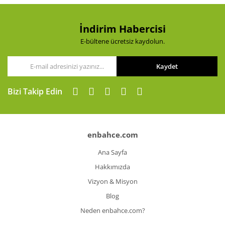
Ürün fiyatı diğer sitelerden daha pahalı.
Bu ürüne benzer farklı alternatifler olmalı.
İndirim Habercisi
E-bültene ücretsiz kaydolun.
Kaydet
Gönder
Bizi Takip Edin
enbahce.com
Ana Sayfa
Hakkımızda
Vizyon & Misyon
Blog
Neden enbahce.com?