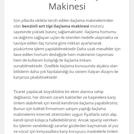
Makinesi
Son yıllarda sıklıkla tercih edilen ilaçlama makinelerinden
olan
benzinli sırt tipi ilaçlama makinesi
motoru
sayesinde yüksek basınç sağlamaktadır. İlaçlama hortumu
ve dağıtımı sağlayan uçları ile istenilen hedefe ulaşmakta ve
tavsiye edilen ilaç türüne göre miktarı ayarlanarak
püskürtme işlemi yapılabilmektedir.Daha uzak mesafeler için
ilave edilen hortum desteğiyle hem makinenin taşınması
hem de kullanım kolaylığı ile ilaçlama imkanı
sunabilmektedir. Özellikle ilaçlama konusunda alçakta olan
bitkilerin daha çok faydalandığı bu sistem İtalyan dizaynı ile
karşınıza çıkabilmektedir.
Ticaret yapılacak büyüklükte bir ekim alanına sahip
değilseniz, her dönem zararlı bakteriler ve haşerelere karşı
önlem alabilmek için kendi kendinize ilaçlama yapabilirsiniz.
Bunun için kaliteli firmamızın satışını yaptığı ilaçlama
makinelerini internet sitemizden uygun fiyatlarla satın alıp,
kendi işinizi kolayca halledebilirsiniz. Ancak siparişi verirken
bu işlemin verebileceği zararlar gözlerden kaçmamalı, el yüz
ve vücut için kimyasallara karşı koruyucu maskelerle önlem