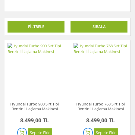
Akü Şarj Cihazı
Aspiratör
FİLTRELE
SIRALA
Beton Kesme Makinası
Boya Tabancaları ve Aksesuarları
Çok Fonksiyonlu Aletler
Dremel
El Motoru Sistemi
Elektrikli Vinç
Hyundai Turbo 900 Sırt Tipi
Hyundai Turbo 768 Sırt Tipi
Gravür Sistemi
Benzinli İlaçlama Makinesi
Benzinli İlaçlama Makinesi
Kanal Açma Makinesi
8.499,00 TL
8.499,00 TL
Kırıcılar ve Kırıcı Deliciler
Sepete Ekle
Sepete Ekle