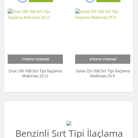
Koyun Kırkma
Paslanmaz Çelik Yüzey İşleme Makinesi
Sac Kesme Makinesi
Somun Sıkma Makineleri
Sütunlu Matkaplar
STOKTA TÜKENDİ
STOKTA TÜKENDİ
Testereler
Orac OR-768 Sırt Tipi İlaçlama
Solax OS-768 Sırt Tipi İlaçlama
Makinası 25 Lt
Makinası 25 lt
Tezgah Üstü Makineler
Toz Emme Makineleri
Tutkal Tabancası
Vidalama Makineleri
Benzinli Sırt Tipi İlaçlama
Zımba Tabancları