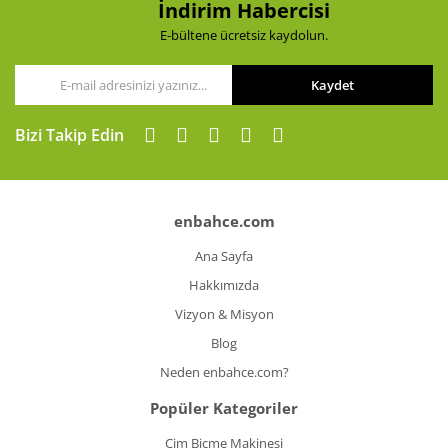
İndirim Habercisi
Koyun Kırkma
E-bültene ücretsiz kaydolun.
Paslanmaz Çelik Yüzey İşleme Makinesi
Kaydet
Sac Kesme Makinesi
Bizi Takip Edin
Somun Sıkma Makineleri
Sütunlu Matkaplar
enbahce.com
Testereler
Ana Sayfa
Tezgah Üstü Makineler
Hakkımızda
Toz Emme Makineleri
Vizyon & Misyon
Blog
Tutkal Tabancası
Neden enbahce.com?
Vidalama Makineleri
Popüler Kategoriler
Zımba Tabancları
Çim Biçme Makinesi