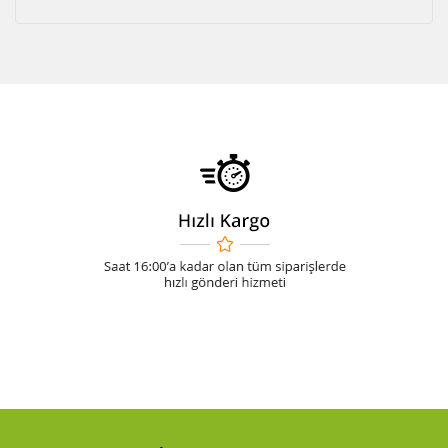
Akü Şarj Cihazı
Aspiratör
Beton Kesme Makinası
Boya Tabancaları ve Aksesuarları
Çok Fonksiyonlu Aletler
Dremel
El Motoru Sistemi
Elektrikli Vinç
Gravür Sistemi
Kanal Açma Makinesi
Kırıcılar ve Kırıcı Deliciler