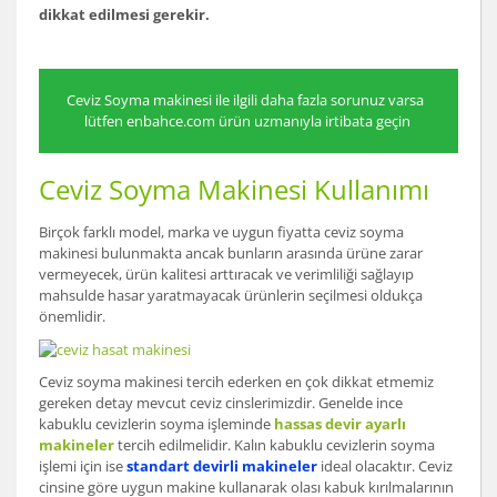
dikkat edilmesi gerekir.
Ceviz Soyma makinesi ile ilgili daha fazla sorunuz varsa
lütfen enbahce.com ürün uzmanıyla irtibata geçin
6
Ceviz Soyma Makinesi Kullanımı
Birçok farklı model, marka ve uygun fiyatta ceviz soyma
makinesi bulunmakta ancak bunların arasında ürüne zarar
vermeyecek, ürün kalitesi arttıracak ve verimliliği sağlayıp
mahsulde hasar yaratmayacak ürünlerin seçilmesi oldukça
önemlidir.
Ceviz soyma makinesi tercih ederken en çok dikkat etmemiz
gereken detay mevcut ceviz cinslerimizdir. Genelde ince
kabuklu cevizlerin soyma işleminde
hassas devir ayarlı
makineler
tercih edilmelidir. Kalın kabuklu cevizlerin soyma
işlemi için ise
standart devirli makineler
ideal olacaktır. Ceviz
cinsine göre uygun makine kullanarak olası kabuk kırılmalarının