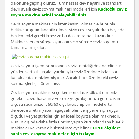
da önüne geçmiş oluruz. Tüm hassas devir ayarlı ve standart
devir ayarlı ceviz soyma makinesi modelleri için
Kadıoğlu ceviz
soyma makinelerini inceleyebilirsiniz.
Ceviz soyma makinesinin lazer kesimli olması ve bununla
birlikte programlanabilir olması sizin ceviz soyulurken başında
beklemenizi gerektirmez ve bu da size zaman kazandırır.
Makine istenen süreye ayarlanır ve o sürede ceviz soyumu
tamamlanmış olur.
Ceviz soyma işlemi sonrasında ceviz temizliği de önemlidir. Bu
yüzden sert kıllı fırçalar yardımıyla ceviz üzerinde kalan son
kabuklar da temizlenmiş olur. Ancak 1 ton üzerindeki ceviz
soyma işleri için önerilmez.
Ceviz soyma makinesi seçerken son olarak dikkat etmeniz
gereken ceviz hasadınız ve ceviz yoğunluğunuza göre kazan
ölçüsü seçmenizdir. 60/60 ölçülere sahip bir model orta
derecede üretim yapan ağaç sahipleri ve iş yerleri için uygun
ölçüdür ve yetiştiriciler için en ideal boyutta olan makinedir.
Bunun dışında daha fazla üretim yapan kurumlar daha büyük
makineler ve kazan ölçülerini inceleyebilirler.
60/60 ölçülere
sahip ceviz soyma makineleri için tıklayın.