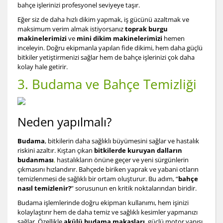
bahçe işlerinizi profesyonel seviyeye taşır.
Eğer siz de daha hızlı dikim yapmak, iş gücünü azaltmak ve
maksimum verim almak istiyorsanız
toprak burgu
makinelerimizi
ve
mini dikim makinelerimizi
hemen
inceleyin. Doğru ekipmanla yapılan fide dikimi, hem daha güçlü
bitkiler yetiştirmenizi sağlar hem de bahçe işlerinizi çok daha
kolay hale getirir.
3. Budama ve Bahçe Temizliği
Neden yapılmalı?
Budama
, bitkilerin daha sağlıklı büyümesini sağlar ve hastalık
riskini azaltır. Kıştan çıkan
bitkilerde kuruyan
dalların
budanması
,
hastalıkların önüne geçer ve yeni sürgünlerin
çıkmasını hızlandırır. Bahçede biriken yaprak ve yabani otların
temizlenmesi de sağlıklı bir ortam oluşturur. Bu adım, “
bahçe
nasıl temizlenir?
” sorusunun en kritik noktalarından biridir.
Budama işlemlerinde doğru ekipman kullanımı, hem işinizi
kolaylaştırır hem de daha temiz ve sağlıklı kesimler yapmanızı
sağlar. Özellikle
akülü budama makasları
, güçlü motor yapısı