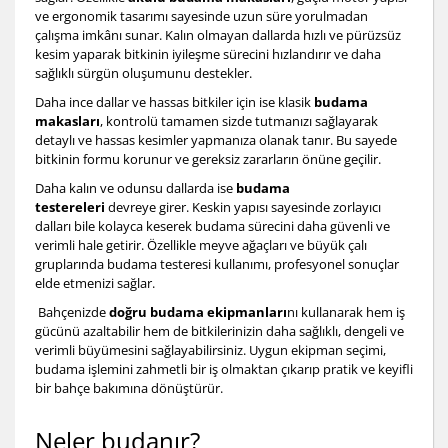
ve ergonomik tasarımı sayesinde uzun süre yorulmadan
çalışma imkânı sunar. Kalın olmayan dallarda hızlı ve pürüzsüz
kesim yaparak bitkinin iyileşme sürecini hızlandırır ve daha
sağlıklı sürgün oluşumunu destekler.
Daha ince dallar ve hassas bitkiler için ise klasik
budama
makasları
, kontrolü tamamen sizde tutmanızı sağlayarak
detaylı ve hassas kesimler yapmanıza olanak tanır. Bu sayede
bitkinin formu korunur ve gereksiz zararların önüne geçilir.
Daha kalın ve odunsu dallarda ise
budama
testereleri
devreye girer. Keskin yapısı sayesinde zorlayıcı
dalları bile kolayca keserek budama sürecini daha güvenli ve
verimli hale getirir. Özellikle meyve ağaçları ve büyük çalı
gruplarında budama testeresi kullanımı, profesyonel sonuçlar
elde etmenizi sağlar.
Bahçenizde
doğru budama ekipmanları
nı kullanarak hem iş
gücünü azaltabilir hem de bitkilerinizin daha sağlıklı, dengeli ve
verimli büyümesini sağlayabilirsiniz. Uygun ekipman seçimi,
budama işlemini zahmetli bir iş olmaktan çıkarıp pratik ve keyifli
bir bahçe bakımına dönüştürür.
Neler budanır?