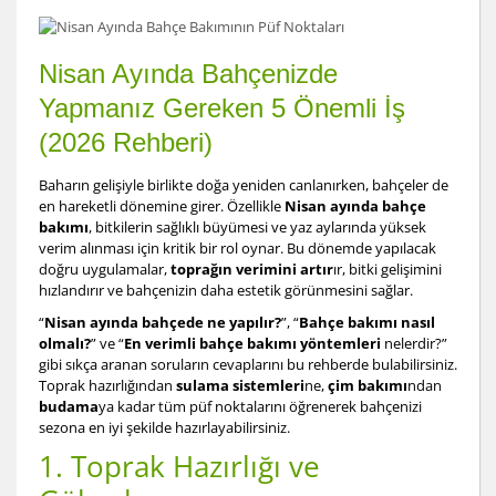
Nisan Ayında Bahçenizde
Yapmanız Gereken 5 Önemli İş
(2026 Rehberi)
Baharın gelişiyle birlikte doğa yeniden canlanırken, bahçeler de
en hareketli dönemine girer. Özellikle
Nisan ayında bahçe
bakımı
, bitkilerin sağlıklı büyümesi ve yaz aylarında yüksek
verim alınması için kritik bir rol oynar. Bu dönemde yapılacak
doğru uygulamalar,
toprağın verimini artır
ır, bitki gelişimini
hızlandırır ve bahçenizin daha estetik görünmesini sağlar.
“
Nisan ayında bahçede ne yapılır?
”, “
Bahçe bakımı nasıl
olmalı?
” ve “
En verimli bahçe bakımı yöntemleri
nelerdir?”
gibi sıkça aranan soruların cevaplarını bu rehberde bulabilirsiniz.
Toprak hazırlığından
sulama sistemleri
ne,
çim bakımı
ndan
budama
ya kadar tüm püf noktalarını öğrenerek bahçenizi
sezona en iyi şekilde hazırlayabilirsiniz.
1. Toprak Hazırlığı ve