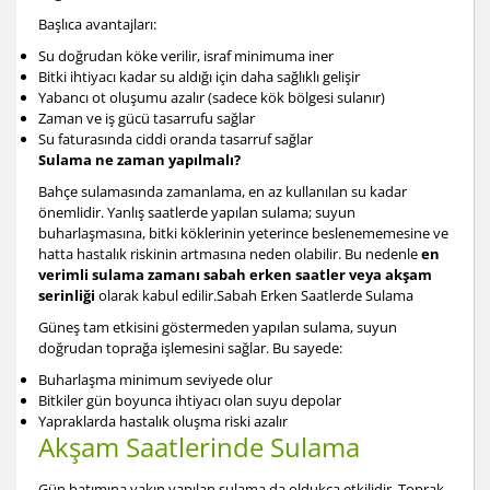
Başlıca avantajları:
Su doğrudan köke verilir, israf minimuma iner
Bitki ihtiyacı kadar su aldığı için daha sağlıklı gelişir
Yabancı ot oluşumu azalır (sadece kök bölgesi sulanır)
Zaman ve iş gücü tasarrufu sağlar
Su faturasında ciddi oranda tasarruf sağlar
Sulama ne zaman yapılmalı?
Bahçe sulamasında zamanlama, en az kullanılan su kadar
önemlidir. Yanlış saatlerde yapılan sulama; suyun
buharlaşmasına, bitki köklerinin yeterince beslenememesine ve
hatta hastalık riskinin artmasına neden olabilir. Bu nedenle
en
verimli sulama zamanı sabah erken saatler veya akşam
serinliği
olarak kabul edilir.Sabah Erken Saatlerde Sulama
Güneş tam etkisini göstermeden yapılan sulama, suyun
doğrudan toprağa işlemesini sağlar. Bu sayede:
Buharlaşma minimum seviyede olur
Bitkiler gün boyunca ihtiyacı olan suyu depolar
Yapraklarda hastalık oluşma riski azalır
Akşam Saatlerinde Sulama
Gün batımına yakın yapılan sulama da oldukça etkilidir. Toprak