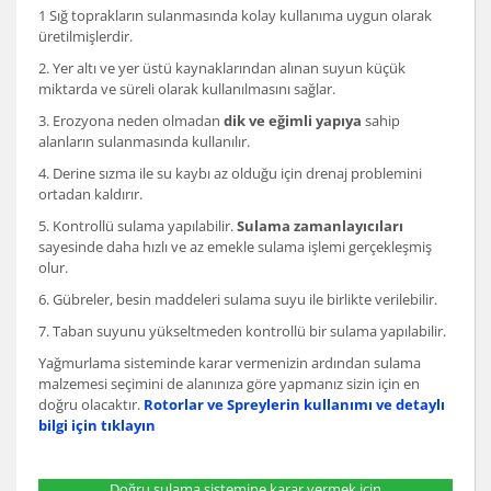
1 Sığ toprakların sulanmasında kolay kullanıma uygun olarak
üretilmişlerdir.
2. Yer altı ve yer üstü kaynaklarından alınan suyun küçük
miktarda ve süreli olarak kullanılmasını sağlar.
3. Erozyona neden olmadan
dik ve eğimli yapıya
sahip
alanların sulanmasında kullanılır.
4. Derine sızma ile su kaybı az olduğu için drenaj problemini
ortadan kaldırır.
5. Kontrollü sulama yapılabilir.
Sulama zamanlayıcıları
sayesinde daha hızlı ve az emekle sulama işlemi gerçekleşmiş
olur.
6. Gübreler, besin maddeleri sulama suyu ile birlikte verilebilir.
7. Taban suyunu yükseltmeden kontrollü bir sulama yapılabilir.
Yağmurlama sisteminde karar vermenizin ardından sulama
malzemesi seçimini de alanınıza göre yapmanız sizin için en
doğru olacaktır.
Rotorlar ve Spreylerin kullanımı ve detaylı
bilgi için tıklayın
Doğru sulama sistemine karar vermek için