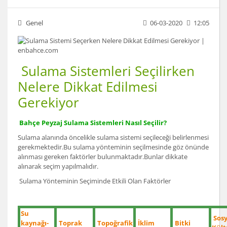
Genel
06-03-2020
12:05
Sulama Sistemleri Seçilirken
Nelere Dikkat Edilmesi
Gerekiyor
Bahçe Peyzaj Sulama Sistemleri Nasıl Seçilir?
Sulama alanında öncelikle sulama sistemi seçileceği belirlenmesi
gerekmektedir.Bu sulama yönteminin seçilmesinde göz önünde
alınması gereken faktörler bulunmaktadır.Bunlar dikkate
alınarak seçim yapılmalıdır.
Sulama Yönteminin Seçiminde Etkili Olan Faktörler
Su
Sosy
kaynağı-
Toprak
Topoğrafik
İklim
Bitki