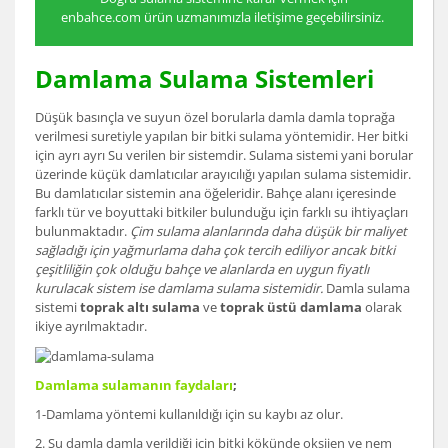
enbahce.com ürün uzmanımızla iletişime geçebilirsiniz.
6
Damlama Sulama Sistemleri
Düşük basınçla ve suyun özel borularla damla damla toprağa
verilmesi suretiyle yapılan bir bitki sulama yöntemidir. Her bitki
için ayrı ayrı Su verilen bir sistemdir. Sulama sistemi yani borular
üzerinde küçük damlatıcılar arayıcılığı yapılan sulama sistemidir.
Bu damlatıcılar sistemin ana öğeleridir. Bahçe alanı içeresinde
farklı tür ve boyuttaki bitkiler bulunduğu için farklı su ihtiyaçları
bulunmaktadır.
Çim sulama alanlarında daha düşük bir maliyet
sağladığı için yağmurlama daha çok tercih ediliyor ancak bitki
çeşitliliğin çok olduğu bahçe ve alanlarda en uygun fiyatlı
kurulacak sistem ise damlama sulama sistemidir.
Damla sulama
sistemi
toprak altı sulama
ve
toprak üstü damlama
olarak
ikiye ayrılmaktadır.
Damlama sulamanın faydaları
;
1-Damlama yöntemi kullanıldığı için su kaybı az olur.
2. Su damla damla verildiği için bitki kökünde oksijen ve nem