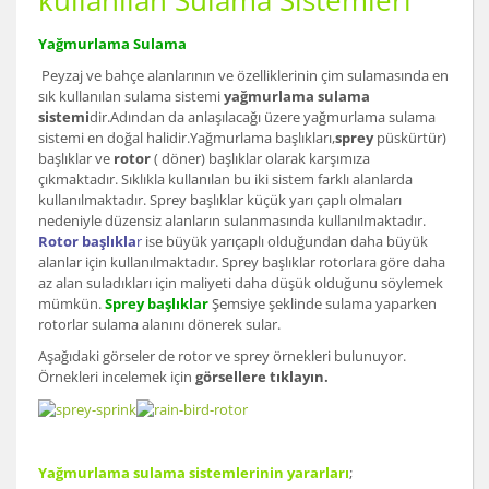
kullanılan Sulama Sistemleri
Yağmurlama Sulama
Peyzaj ve bahçe alanlarının ve özelliklerinin çim sulamasında en
sık kullanılan sulama sistemi
yağmurlama sulama
sistemi
dir.Adından da anlaşılacağı üzere yağmurlama sulama
sistemi en doğal halidir.Yağmurlama başlıkları,
sprey
püskürtür)
başlıklar ve
rotor
( döner) başlıklar olarak karşımıza
çıkmaktadır. Sıklıkla kullanılan bu iki sistem farklı alanlarda
kullanılmaktadır. Sprey başlıklar küçük yarı çaplı olmaları
nedeniyle düzensiz alanların sulanmasında kullanılmaktadır.
Rotor başlıkla
r
ise büyük yarıçaplı olduğundan daha büyük
alanlar için kullanılmaktadır. Sprey başlıklar rotorlara göre daha
az alan suladıkları için maliyeti daha düşük olduğunu söylemek
mümkün.
Sprey başlıklar
Şemsiye şeklinde sulama yaparken
rotorlar sulama alanını dönerek sular.
Aşağıdaki görseler de rotor ve sprey örnekleri bulunuyor.
Örnekleri incelemek için
görsellere tıklayın.
Yağmurlama sulama sistemlerinin yararları
;