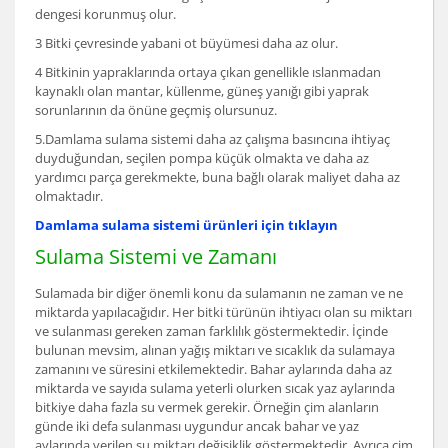
dengesi korunmuş olur.
3 Bitki çevresinde yabani ot büyümesi daha az olur.
4 Bitkinin yapraklarında ortaya çıkan genellikle ıslanmadan
kaynaklı olan mantar, küllenme, güneş yanığı gibi yaprak
sorunlarının da önüne geçmiş olursunuz.
5.Damlama sulama sistemi daha az çalışma basıncına ihtiyaç
duyduğundan, seçilen pompa küçük olmakta ve daha az
yardımcı parça gerekmekte, buna bağlı olarak maliyet daha az
olmaktadır.
Damlama sulama sistemi ürünleri için tıklayın
Sulama Sistemi ve Zamanı
Sulamada bir diğer önemli konu da sulamanın ne zaman ve ne
miktarda yapılacağıdır. Her bitki türünün ihtiyacı olan su miktarı
ve sulanması gereken zaman farklılık göstermektedir. İçinde
bulunan mevsim, alınan yağış miktarı ve sıcaklık da sulamaya
zamanını ve süresini etkilemektedir. Bahar aylarında daha az
miktarda ve sayıda sulama yeterli olurken sıcak yaz aylarında
bitkiye daha fazla su vermek gerekir. Örneğin çim alanların
günde iki defa sulanması uygundur ancak bahar ve yaz
aylarında verilen su miktarı değişiklik göstermektedir. Ayrıca çim