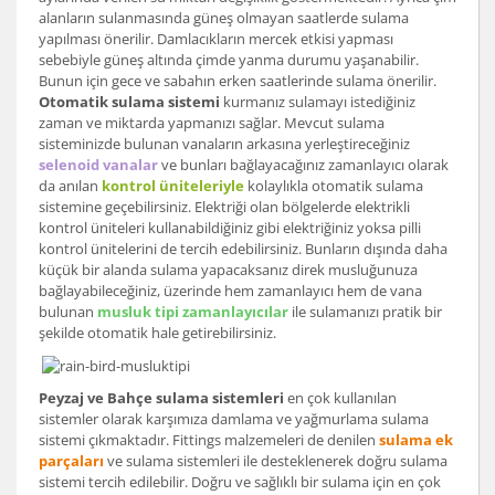
alanların sulanmasında güneş olmayan saatlerde sulama
yapılması önerilir. Damlacıkların mercek etkisi yapması
sebebiyle güneş altında çimde yanma durumu yaşanabilir.
Bunun için gece ve sabahın erken saatlerinde sulama önerilir.
Otomatik sulama sistemi
kurmanız sulamayı istediğiniz
zaman ve miktarda yapmanızı sağlar. Mevcut sulama
sisteminizde bulunan vanaların arkasına yerleştireceğiniz
selenoid vanalar
ve bunları bağlayacağınız zamanlayıcı olarak
da anılan
kontrol üniteleriyl
e
kolaylıkla otomatik sulama
sistemine geçebilirsiniz. Elektriği olan bölgelerde elektrikli
kontrol üniteleri kullanabildiğiniz gibi elektriğiniz yoksa pilli
kontrol ünitelerini de tercih edebilirsiniz. Bunların dışında daha
küçük bir alanda sulama yapacaksanız direk musluğunuza
bağlayabileceğiniz, üzerinde hem zamanlayıcı hem de vana
bulunan
musluk tipi zamanlayıcılar
ile sulamanızı pratik bir
şekilde otomatik hale getirebilirsiniz.
Peyzaj ve Bahçe sulama sistemleri
en çok kullanılan
sistemler olarak karşımıza damlama ve yağmurlama sulama
sistemi çıkmaktadır. Fittings malzemeleri de denilen
sulama ek
parçaları
ve sulama sistemleri ile desteklenerek doğru sulama
sistemi tercih edilebilir. Doğru ve sağlıklı bir sulama için en çok