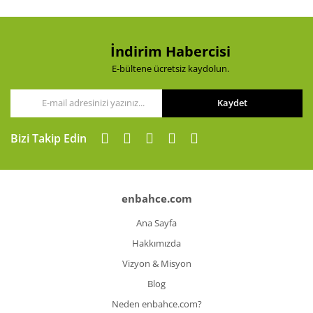
İndirim Habercisi
E-bültene ücretsiz kaydolun.
Kaydet
Bizi Takip Edin
enbahce.com
Ana Sayfa
Hakkımızda
Vizyon & Misyon
Blog
Neden enbahce.com?