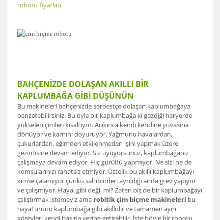
robotu fiyatları
BAHÇENİZDE DOLAŞAN AKILLI BİR
KAPLUMBAĞA GİBİ DÜŞÜNÜN
Bu makineleri bahçenizde serbestçe dolaşan kaplumbağaya
benzetebilirsiniz. Bu öyle bir kaplumbağa ki gezdiği heryerde
yükselen çimleri kısaltıyor. Acıkınca kendi kendine yuvasına
dönüyor ve karnını doyuruyor. Yağmurlu havalardan,
çukurlardan, eğimden etkilenmeden işini yapmak üzere
gezintisine devam ediyor. Siz uyuyorsunuz, kaplumbağanız
çalışmaya devam ediyor. Hiç gürültü yapmıyor. Ne sizi ne de
komşularınızı rahatsız etmiyor. Üstelik bu akıllı kaplumbağayı
kimse çalamıyor çünkü sahibinden ayrıldığı anda grev yapıyor
ve çalışmıyor. Hayal gibi değil mi? Zaten biz de bir kaplumbağayı
çalıştırmak istemeyiz ama
robitik çim biçme makineleri
bu
hayal ürünü kaplumbağa gibi akıllıdır ve tamamen aynı
görevleri kendi başına yerine getirebilir. İşte böyle bir robotu