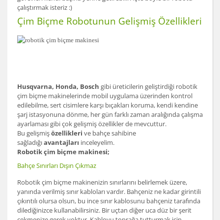
çalıştırmak isteriz :)
Çim Biçme Robotunun Gelişmiş Özellikleri
Husqvarna, Honda, Bosch
gibi üreticilerin geliştirdiği robotik
çim biçme makinelerinde mobil uygulama üzerinden kontrol
edilebilme, sert cisimlere karşı bıçakları koruma, kendi kendine
şarj istasyonuna dönme, her gün farklı zaman aralığında çalışma
ayarlaması gibi çok gelişmiş özellikler de mevcuttur.
Bu gelişmiş
özellikleri
ve bahçe sahibine
sağladığı
avantajları
inceleyelim.
Robotik çim biçme makinesi;
Bahçe Sınırları Dışın Çıkmaz
Robotik çim biçme makinenizin sınırlarını belirlemek üzere,
yanında verilmiş sınır kabloları vardır. Bahçeniz ne kadar girintili
çıkıntılı olursa olsun, bu ince sınır kablosunu bahçeniz tarafında
dilediğinizce kullanabilirsiniz. Bir uçtan diğer uca düz bir şerit
çekmenize gerek yoktur. Kabloyu toprağa tutturmak için,