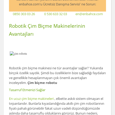
enbahce.com'u Ücretsiz Danışma Servisi' ne Sorun:
0850 303 03 26
0 530 633 32 03
en@enbahce.com
Robotik Çim Biçme Makinelerinin
Avantajları
Robotik çim biçme makinesi ne tür avantajlar sağlar? Yukarıda
birçok özellik saydık. Şimdi bu özelliklerin bize sağladığı faydaları
ve genellikle hesaplanmayan çok önemli avantajları
inceleyelim.
Çim biçme robotu
Tasarruf Etmenizi Sağlar
En ucuz çim biçme makineleri
, elbette askılı sistem olmayan el
tırpanlarıdır. Bunlarla kıyaslandığında akıllı çim çim robotlarının
fiyatı pahalı görünebilir fakat uzun vadeli düşündüğümüzde
aslında daha tasarruflu olduklarını görürüz. Bunun nedeni,