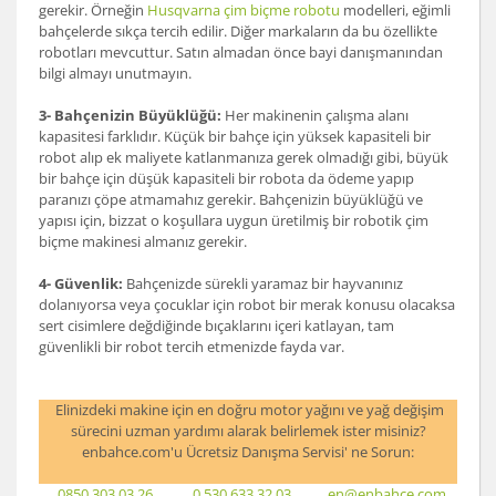
gerekir. Örneğin
Husqvarna çim biçme robotu
modelleri, eğimli
bahçelerde sıkça tercih edilir. Diğer markaların da bu özellikte
robotları mevcuttur. Satın almadan önce bayi danışmanından
bilgi almayı unutmayın.
3- Bahçenizin Büyüklüğü:
Her makinenin çalışma alanı
kapasitesi farklıdır. Küçük bir bahçe için yüksek kapasiteli bir
robot alıp ek maliyete katlanmanıza gerek olmadığı gibi, büyük
bir bahçe için düşük kapasiteli bir robota da ödeme yapıp
paranızı çöpe atmamahız gerekir. Bahçenizin büyüklüğü ve
yapısı için, bizzat o koşullara uygun üretilmiş bir robotik çim
biçme makinesi almanız gerekir.
4- Güvenlik:
Bahçenizde sürekli yaramaz bir hayvanınız
dolanıyorsa veya çocuklar için robot bir merak konusu olacaksa
sert cisimlere değdiğinde bıçaklarını içeri katlayan, tam
güvenlikli bir robot tercih etmenizde fayda var.
Elinizdeki makine için en doğru motor yağını ve yağ değişim
sürecini uzman yardımı alarak belirlemek ister misiniz?
enbahce.com'u Ücretsiz Danışma Servisi' ne Sorun:
0850 303 03 26
0 530 633 32 03
en@enbahce.com