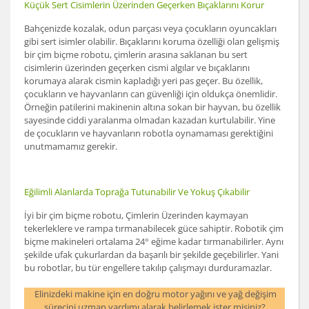
Küçük Sert Cisimlerin Üzerinden Geçerken Bıçaklarını Korur
Bahçenizde kozalak, odun parçası veya çocukların oyuncakları
gibi sert isimler olabilir. Bıçaklarını koruma özelliği olan gelişmiş
bir çim biçme robotu, çimlerin arasına saklanan bu sert
cisimlerin üzerinden geçerken cismi algılar ve bıçaklarını
korumaya alarak cismin kapladığı yeri pas geçer. Bu özellik,
çocukların ve hayvanların can güvenliği için oldukça önemlidir.
Örneğin patilerini makinenin altına sokan bir hayvan, bu özellik
sayesinde ciddi yaralanma olmadan kazadan kurtulabilir. Yine
de çocukların ve hayvanların robotla oynamaması gerektiğini
unutmamamız gerekir.
Eğilimli Alanlarda Toprağa Tutunabilir Ve Yokuş Çıkabilir
İyi bir çim biçme robotu, Çimlerin Üzerinden kaymayan
tekerleklere ve rampa tırmanabilecek güce sahiptir. Robotik çim
biçme makineleri ortalama 24° eğime kadar tırmanabilirler. Aynı
şekilde ufak çukurlardan da başarılı bir şekilde geçebilirler. Yani
bu robotlar, bu tür engellere takılıp çalışmayı durduramazlar.
Elinizdeki makine için en doğru motor yağını ve yağ değişim
sürecini uzman yardımı alarak belirlemek ister misiniz?