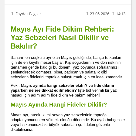
Faydalı Bilgiler
23-05-2026
14:13
Mayıs Ayı Fide Dikim Rehberi:
Yaz Sebzeleri Nasıl Dikilir ve
Bakılır?
Baharın en coşkulu ayı olan Mayıs geldiğinde, bahçe tutkunları
için de en keyifli mesai başlar. Kış soğuklarının ve don riskinin
tamamen geride kaldığı bu dönem, yaz boyunca sofralarımızı
şenlendirecek domates, biber, patlıcan ve salatalık gibi
sebzelerin fidelerini toprakla buluşturmak için en ideal zamandır.
Peki, M
ayıs ayında hangi sebzeler ekilir?
ve
fide dikimi
yaparken nelere dikkat edilmelidir?
İşte bol verimli bir yaz
hasadı için adım adım fide dikim ve bakım rehberi!
Mayıs Ayında Hangi Fideler Dikilir?
Mayıs ayı, sıcak iklimi seven yaz sebzelerinin toprağa
adaptasyonunun en yüksek olduğu dönemdir. Bu ayda bahçenize
veya balkonunuzdaki büyük saksılara şu fideleri güvenle
dikebilirsiniz: