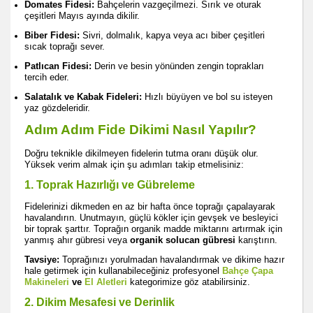
Domates Fidesi:
Bahçelerin vazgeçilmezi. Sırık ve oturak
çeşitleri Mayıs ayında dikilir.
Biber Fidesi:
Sivri, dolmalık, kapya veya acı biber çeşitleri
sıcak toprağı sever.
Patlıcan Fidesi:
Derin ve besin yönünden zengin toprakları
tercih eder.
Salatalık ve Kabak Fideleri:
Hızlı büyüyen ve bol su isteyen
yaz gözdeleridir.
Adım Adım Fide Dikimi Nasıl Yapılır?
Doğru teknikle dikilmeyen fidelerin tutma oranı düşük olur.
Yüksek verim almak için şu adımları takip etmelisiniz:
1. Toprak Hazırlığı ve Gübreleme
Fidelerinizi dikmeden en az bir hafta önce toprağı çapalayarak
havalandırın. Unutmayın, güçlü kökler için gevşek ve besleyici
bir toprak şarttır. Toprağın organik madde miktarını artırmak için
yanmış ahır gübresi veya
organik solucan gübresi
karıştırın.
Tavsiye:
Toprağınızı yorulmadan havalandırmak ve dikime hazır
hale getirmek için kullanabileceğiniz profesyonel
Bahçe Çapa
Makineleri
ve
El Aletleri
kategorimize göz atabilirsiniz.
2. Dikim Mesafesi ve Derinlik