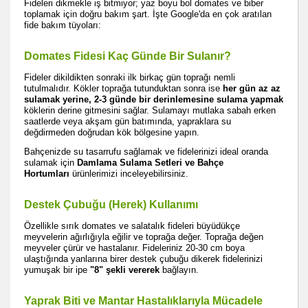
Fideleri dikmekle iş bitmiyor; yaz boyu bol domates ve biber
toplamak için doğru bakım şart. İşte Google'da en çok aratılan
fide bakım tüyoları:
Domates Fidesi Kaç Günde Bir Sulanır?
Fideler dikildikten sonraki ilk birkaç gün toprağı nemli
tutulmalıdır. Kökler toprağa tutunduktan sonra ise
her gün az az
sulamak yerine, 2-3 günde bir derinlemesine sulama yapmak
köklerin derine gitmesini sağlar. Sulamayı mutlaka sabah erken
saatlerde veya akşam gün batımında, yapraklara su
değdirmeden doğrudan kök bölgesine yapın.
Bahçenizde su tasarrufu sağlamak ve fidelerinizi ideal oranda
sulamak için
Damlama Sulama Setleri ve Bahçe
Hortumları
ürünlerimizi inceleyebilirsiniz.
Destek Çubuğu (Herek) Kullanımı
Özellikle sırık domates ve salatalık fideleri büyüdükçe
meyvelerin ağırlığıyla eğilir ve toprağa değer. Toprağa değen
meyveler çürür ve hastalanır. Fideleriniz 20-30 cm boya
ulaştığında yanlarına birer destek çubuğu dikerek fidelerinizi
yumuşak bir ipe
"8" şekli vererek
bağlayın.
Yaprak Biti ve Mantar Hastalıklarıyla Mücadele