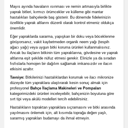
Mayıs ayında havaların ısınması ve nemin artmasıyla birlikte
yaprak bitleri, kırmızı örümcekler ve külleme gibi mantar
hastalıkları bahçelerde baş gösterir. Bu dönemde fidelerinizin
özellikle yaprak altlarını düzenli olarak kontrol etmeniz oldukça
önemlidir.
Eğer yapraklarda sararma, yapışkan bir doku veya böceklenme
görüyorsanız, vakit kaybetmeden organik neem yağı (tespih
ağacı yağı) veya uygun bitki koruma ürünleri kullanmalısınız.
Ancak bu ilaçların bitkinin tüm yapraklarına, gövdesine ve yaprak
altlarına eşit şekilde nüfuz etmesi gerekir. Elinizle ya da sıradan
fısfıslarla homojen bir dağılım sağlamak imkansızdır ve ilacın
etkisini azaltır.
Tavsiye:
Bitkilerinizi hastalıklardan korumak ve ilacı mikronize
düzeyde tüm yapraklara ulaştırarak kesin sonuç almak için
profesyonel
Bahçe İlaçlama Makineleri ve Pompaları
kategorimizdeki ürünleri inceleyebilir, bahçenizin boyutuna göre
sırt tipi veya akülü modelleri tercih edebilirsiniz.
Hastalıkların topraktan yapraklara sıçramasını ve bitki arasında
yayılmasını önlemek için, alt kısımda toprağa değen yaşlı,
sararmış yaprakları budamayı da ihmal etmeyin.