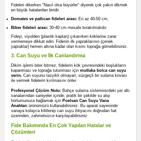
Fideleri dikerken "Nasıl olsa büyürler" diyerek çok yakın dikmek
en büyük hatalardan biridir.
Domates ve patlıcan fideleri arası:
En az 40-50 cm,
Biber fideleri arası:
30-40 cm mesafe bırakılmalıdır.
Fideyi, viyolden (plastik kaptan) çıkarırken köklerine zarar
vermemeye dikkat edin. Fidenin ilk yapraklarının (çenek
yapraklar) hemen altına kadar olan kısmı toprağa gömebilirsiniz.
3. Can Suyu ve İlk Canlandırma
Dikim işlemi biter bitmez, fidelerin kök çevresindeki boşlukların
kapanması ve toprağa tutunması için
mutlaka bolca can suyu
verin.
Can suyunu tazyikli olmayan, süzgeçli bir sulama kovası
ile vermek fidelerin kırılmasını önler.
Profesyonel Çözüm Notu:
Bahçe sulama sisteminizdeki yer altı
vanalarından saniyeler içinde, pratik bir şekilde su alıp
hortumunuza bağlamak için
Poelsan Can Suyu Vana
Anahtarı
ürünümüzü kullanabilirsiniz. Bu aparat sayesinde
vanaya kolayca kilitlenip can suyu ihtiyacını doğrudan hat
üzerinden, zahmetsizce karşılayabilirsiniz.
Fide Bakımında En Çok Yapılan Hatalar ve
Çözümleri