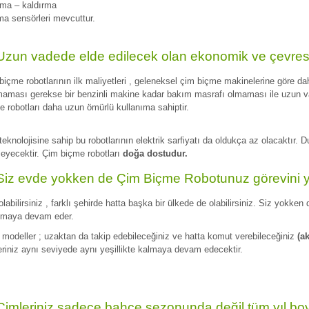
ma – kaldırma
a sensörleri mevcuttur.
Uzun vadede elde edilecek olan ekonomik ve çevrese
biçme robotlarının ilk maliyetleri , geleneksel çim biçme makinelerine göre da
aması gerekse bir benzinli makine kadar bakım masrafı olmaması ile uzun va
e robotları daha uzun ömürlü kullanıma sahiptir.
eknolojisine sahip bu robotlarının elektrik sarfiyatı da oldukça az olacaktır.
eyecektir. Çim biçme robotları
doğa dostudur.
 Siz evde yokken de Çim Biçme Robotunuz görevini
olabilirsiniz , farklı şehirde hatta başka bir ülkede de olabilirsiniz. Siz yokke
şmaya devam eder.
 modeller ; uzaktan da takip edebileceğiniz ve hatta komut verebileceğiniz
(ak
eriniz aynı seviyede aynı yeşillikte kalmaya devam edecektir.
Çimleriniz sadece bahçe sezonunda değil tüm yıl boy