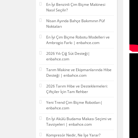
En İyi Benzinli Çim Biçme Makinesi
Nasıl Seçilir?
Nisan Ayında Bahçe Bakımının Püf
Noktaları
En İyi Çim Biçme Robotu Modelleri ve
Ambrogio Farkı | enbahce.com
2026 Yılı Çiğ Süt Desteği|
enbahce.com
Tarım Makine ve Ekipmanlarında Hibe
Desteği | enbahce.com
2026 Tarım Hibe ve Desteklemeleri:
Çiftçiler İçin Tam Rehber
Yeni Trend Çim Biçme Robotları|
enbahce.com
En İyi Akülü Budama Makası Seçimi ve
Tavsiyeleri | enbahce.com
Kompresör Nedir, Ne İşe Yarar?