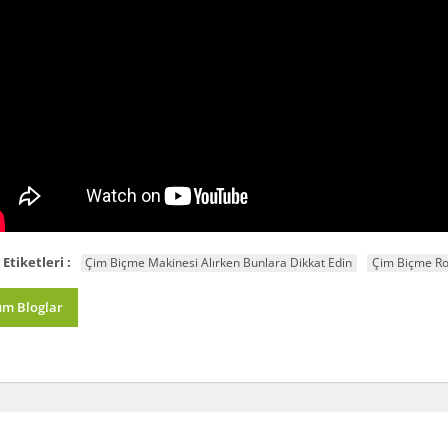
 Etiketleri :
Çim Biçme Makinesi Alırken Bunlara Dikkat Edin
Çim Biçme Rob
üm Bloglar