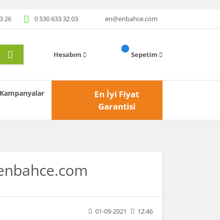
3 26
0 530 633 32 03
en@enbahce.com
Hesabım
Sepetim
Kampanyalar
En İyi Fiyat
Garantisi
 enbahce.com
01-09-2021
12:46