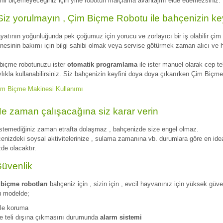
nli biçemeyeceğiniz için yine robotun malçlama avantajını elde edemezsiniz.
Siz yorulmayın , Çim Biçme Robotu ile bahçenizin key
ayatının yoğunluğunda pek çoğumuz için yorucu ve zorlayıcı bir iş olabilir çi
nesinin bakımı için bilgi sahibi olmak veya servise götürmek zaman alıcı ve h
biçme robotunuzu ister
otomatik programlama
ile ister manuel olarak cep t
lıkla kullanabilirsiniz. Siz bahçenizin keyfini doya doya çıkarırken Çim Biçme 
e zaman çalışacağına siz karar verin
istemediğiniz zaman etrafta dolaşmaz , bahçenizde size engel olmaz.
enizdeki soysal aktivitelerinize , sulama zamanına vb. durumlara göre en 
zde olacaktır.
üvenlik
biçme robotları
bahçeniz için , sizin için , evcil hayvanınız için yüksek güve
 modelde;
le koruma
e teli dışına çıkmasını durumunda
alarm sistemi