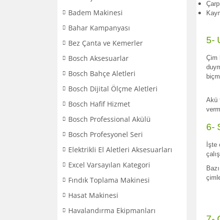
Çarp
Badem Makinesi
Kaym
Bahar Kampanyası
5- 
Bez Çanta ve Kemerler
Bosch Aksesuarlar
Çim 
duym
Bosch Bahçe Aletleri
biçm
Bosch Dijital Ölçme Aletleri
Akü t
Bosch Hafif Hizmet
verm
Bosch Professional Akülü
6-
Bosch Profesyonel Seri
İşte 
Elektrikli El Aletleri Aksesuarları
çalı
Excel Varsayılan Kategori
Bazı
çiml
Fındık Toplama Makinesi
Hasat Makinesi
Havalandırma Ekipmanları
7-