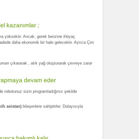
l kazanımlar ;
ha yüksektir. Ancak, gerek benzine ihtiyaç
dede daha ekonomik bir hale gelecektir. Ayrıca Çim
 Duman çıkararak , atık yağ oluşturarak çevreye zarar
 yapmaya devam eder
n de robotunuz sizin programladığınız şekilde
ıllı asistan)
bileşenlere sahiptirler. Dolayısıyla
unca bakımlı kalır.