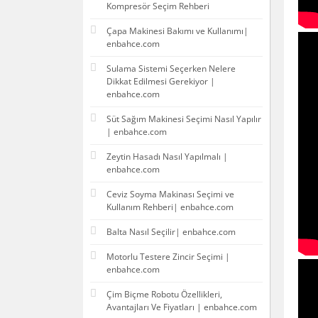
Kompresör Seçim Rehberi
Çapa Makinesi Bakımı ve Kullanımı|
enbahce.com
Sulama Sistemi Seçerken Nelere
Dikkat Edilmesi Gerekiyor |
enbahce.com
Süt Sağım Makinesi Seçimi Nasıl Yapılır
| enbahce.com
Zeytin Hasadı Nasıl Yapılmalı |
enbahce.com
Ceviz Soyma Makinası Seçimi ve
Kullanım Rehberi| enbahce.com
Balta Nasıl Seçilir| enbahce.com
Motorlu Testere Zincir Seçimi |
enbahce.com
Çim Biçme Robotu Özellikleri,
Avantajları Ve Fiyatları | enbahce.com