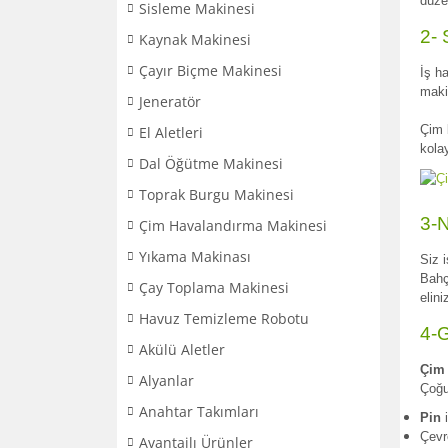
düze
Sisleme Makinesi
2- 
Kaynak Makinesi
Çayır Biçme Makinesi
İş h
maki
Jeneratör
Çim 
El Aletleri
kolay
Dal Öğütme Makinesi
Toprak Burgu Makinesi
3-N
Çim Havalandırma Makinesi
Yıkama Makinası
Siz 
Bahç
Çay Toplama Makinesi
elini
Havuz Temizleme Robotu
4-G
Akülü Aletler
Çim 
Alyanlar
Çoğu
Anahtar Takımları
Pin
i
Çevr
Avantajlı Ürünler