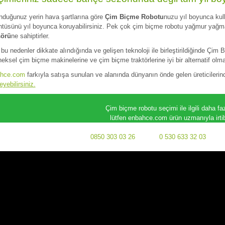
nduğunuz yerin hava şartlarına göre
Çim Biçme Robotu
nuzu yıl boyunca kulla
ntüsünü yıl boyunca koruyabilirsiniz. Pek çok çim biçme robotu yağmur yağ
sörü
ne sahiptirler.
bu nedenler dikkate alındığında ve gelişen teknoloji ile birleştirildiğinde Çim
eksel çim biçme makinelerine ve çim biçme traktörlerine iyi bir alternatif olma
hce.com
farkıyla satışa sunulan ve alanında dünyanın önde gelen üreticilerin
eyebilirsiniz.
Çim biçme robotu seçimi ile ilgili daha fa
lütfen enbahce.com ürün uzmanıyla irti
0850 303 03 26
0 530 633 32 03