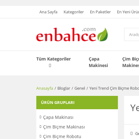
Ana Sayfa
Kategoriler
En Paketler
En Yeni Ürü
Tüm Kategoriler
Çapa
Çim Bi
Makinesi
Makine
Anasayfa
Bloglar
Genel
Yeni Trend Çim Biçme Rob
ÜRÜN GRUPLARI
Y
Çapa Makinası
Çim Biçme Makinası
G
Çim Biçme Robotu