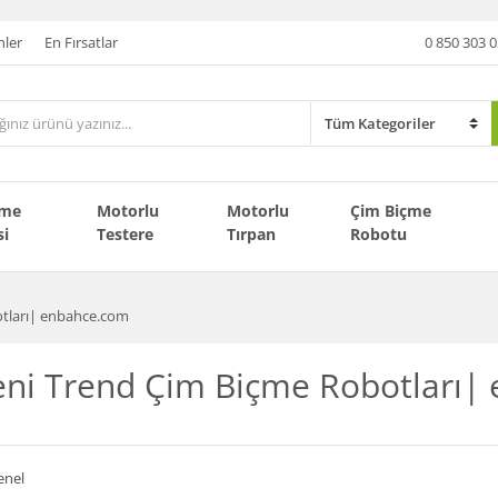
nler
En Fırsatlar
0 850 303 0
çme
Motorlu
Motorlu
Çim Biçme
si
Testere
Tırpan
Robotu
otları| enbahce.com
eni Trend Çim Biçme Robotları|
enel