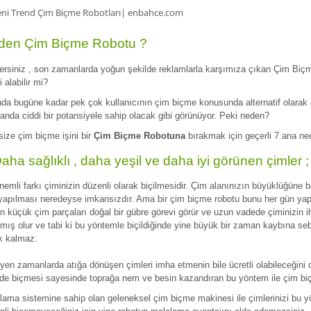
den Çim Biçme Robotu ?
ersiniz , son zamanlarda yoğun şekilde reklamlarla karşımıza çıkan Çim Biçm
i alabilir mi?
nda bugüne kadar pek çok kullanıcının çim biçme konusunda alternatif olarak 
landa ciddi bir potansiyele sahip olacak gibi görünüyor. Peki neden?
size çim biçme işini bir
Çim Biçme Robotuna
bırakmak için geçerli 7 ana ne
aha sağlıklı , daha yeşil ve daha iyi görünen çimler ;
nemli farkı çiminizin düzenli olarak biçilmesidir. Çim alanınızın büyüklüğüne b
yapılması neredeyse imkansızdır. Ama bir çim biçme robotu bunu her gün yap
n küçük çim parçaları doğal bir gübre görevi görür ve uzun vadede çiminizin i
tmış olur ve tabi ki bu yöntemle biçildiğinde yine büyük bir zaman kaybına seb
k kalmaz.
leyen zamanlarda atığa dönüşen çimleri imha etmenin bile ücretli olabileceğini
nde biçmesi sayesinde toprağa nem ve besin kazandıran bu yöntem ile çim biçm
lama sistemine sahip olan geleneksel çim biçme makinesi ile çimlerinizi bu y