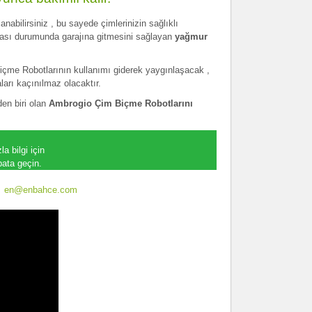
nabilirsiniz , bu sayede çimlerinizin sağlıklı
ması durumunda garajına gitmesini sağlayan
yağmur
 Biçme Robotlarının kullanımı giderek yaygınlaşacak ,
ları kaçınılmaz olacaktır.
den biri olan
Ambrogio Çim Biçme Robotlarını
zla bilgi için
bata geçin.
en@enbahce.com