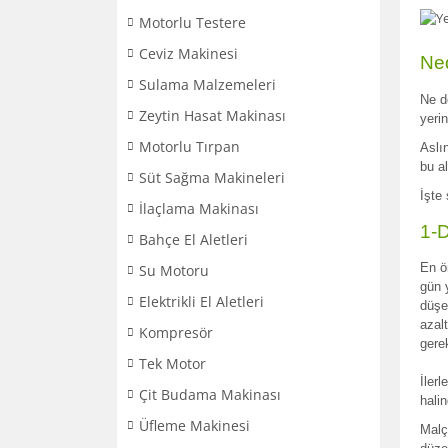
Motorlu Testere
Ceviz Makinesi
Ne
Sulama Malzemeleri
Ne d
Zeytin Hasat Makinası
yerin
Motorlu Tırpan
Aslı
bu a
Süt Sağma Makineleri
İşte 
İlaçlama Makinası
1-D
Bahçe El Aletleri
En ö
Su Motoru
gün 
Elektrikli El Aletleri
düşe
azal
Kompresör
gere
Tek Motor
İler
Çit Budama Makinası
hali
Üfleme Makinesi
Malç