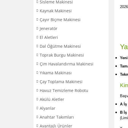
Sisleme Makinesi
2026 
Kaynak Makinesi
Çayır Biçme Makinesi
Jeneratör
El Aletleri
Ya
Dal Öğütme Makinesi
Toprak Burgu Makinesi
Yeni
Çim Havalandırma Makinesi
Tama
Yıkama Makinası
Tekn
Çay Toplama Makinesi
Kim
Havuz Temizleme Robotu
Başv
Akülü Aletler
A İş
Alyanlar
B İş
Anahtar Takımları
(Lim
Avantajlı Ürünler