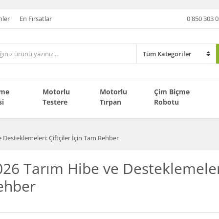
nler
En Fırsatlar
0 850 303 0
çme
Motorlu
Motorlu
Çim Biçme
si
Testere
Tırpan
Robotu
 Desteklemeleri: Çiftçiler İçin Tam Rehber
26 Tarım Hibe ve Desteklemeleri:
ehber