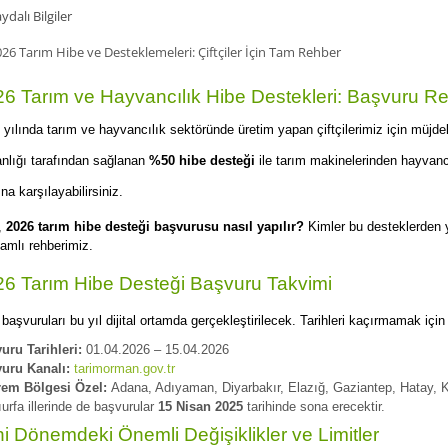
ydalı Bilgiler
6 Tarım ve Hayvancılık Hibe Destekleri: Başvuru Reh
 yılında tarım ve hayvancılık sektöründe üretim yapan çiftçilerimiz için müj
nlığı tarafından sağlanan
%50 hibe desteği
ile tarım makinelerinden hayvanc
ına karşılayabilirsiniz.
,
2026 tarım hibe desteği başvurusu nasıl yapılır?
Kimler bu desteklerden ya
amlı rehberimiz.
6 Tarım Hibe Desteği Başvuru Takvimi
başvuruları bu yıl dijital ortamda gerçekleştirilecek. Tarihleri kaçırmamak için
uru Tarihleri:
01.04.2026 – 15.04.2026
uru Kanalı:
tarimorman.gov.tr
em Bölgesi Özel:
Adana, Adıyaman, Diyarbakır, Elazığ, Gaziantep, Hatay, 
urfa illerinde de başvurular
15 Nisan 2025
tarihinde sona erecektir.
i Dönemdeki Önemli Değişiklikler ve Limitler