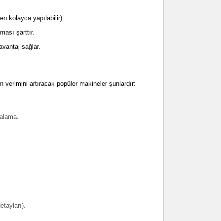
n kolayca yapılabilir).
ması şarttır.
avantaj sağlar.
 verimini artıracak popüler makineler şunlardır:
çalama.
tayları).