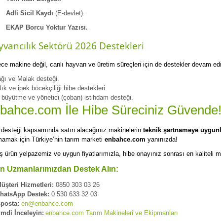
Adli Sicil Kaydı
(E-devlet).
EKAP Borcu Yoktur Yazısı.
vancılık Sektörü 2026 Destekleri
ce makine değil, canlı hayvan ve üretim süreçleri için de destekler devam edi
ğı ve Malak desteği.
lık ve ipek böcekçiliği hibe destekleri.
 büyütme ve yönetici (çoban) istihdam desteği.
bahce.com İle Hibe Süreciniz Güvende
 desteği kapsamında satın alacağınız makinelerin
teknik şartnameye uygun
amak için Türkiye’nin tarım marketi
enbahce.com
yanınızda!
ş ürün yelpazemiz ve uygun fiyatlarımızla, hibe onayınız sonrası en kaliteli ma
n Uzmanlarımızdan Destek Alın:
üşteri Hizmetleri:
0850 303 03 26
hatsApp Destek:
0 530 633 32 03
-posta:
en@enbahce.com
imdi İnceleyin:
enbahce.com Tarım Makineleri ve Ekipmanları