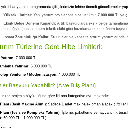
yılı itibarıyla hibe programında çiftçilerimizin lehine önemli güncellemeler yapı
Yüksek Limitler:
Yeni yatırım projelerinde hibe üst limiti
7.000.000 TL
'ye ç
Eksik Belge Dönemi Kapandı:
Artık başvurularda eksik belge tamamlama
desteğiyle (enbahce.com teknik ekibi gibi) hazırlamanız kritik önem taşıyor
İnşaat Zorunluluğu Kalktı:
Su ürünleri ve kapasite artırım yatırımlarında in
tırım Türlerine Göre Hibe Limitleri:
 Yatırım:
7.000.000 TL
mlama Yatırımı:
5.000.000 TL
oloji Yenileme / Modernizasyon:
4.000.000 TL
ler Başvuru Yapabilir? (A ve B İş Planı)
urular, projenin büyüklüğüne göre iki ana kategoriye ayrılmaktadır:
 Planı (Basit Makine Alımı):
Sadece
1 adet
makine/ekipman alacak çiftçiler iç
 Planı (Tesis ve Kompleks Yatırım):
İşleme, paketleme ve hayvancılık tesisler
it: 50.000 TL - 1.000.000 TL)