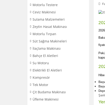
Fa
Motorlu Testere
Ceviz Makinesi
Sulama Malzemeleri
202
Zeytin Hasat Makinası
2026
Motorlu Tırpan
Baka
Süt Sağma Makineleri
fiyat
İlaçlama Makinası
Peki
Bahçe El Aletleri
kaps
Su Motoru
202
Elektrikli El Aletleri
Hibe 
Kompresör
Başv
Tek Motor
Başv
Depr
Çit Budama Makinası
Şanlı
Üfleme Makinesi
Yen