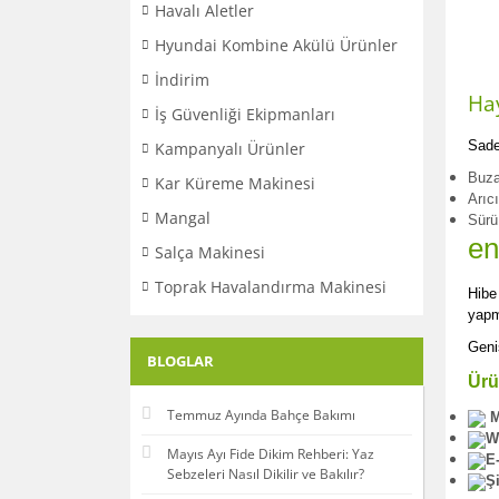
Havalı Aletler
Hyundai Kombine Akülü Ürünler
İndirim
Hay
İş Güvenliği Ekipmanları
Sade
Kampanyalı Ürünler
Buza
Kar Küreme Makinesi
Arıcı
Mangal
Sürü
en
Salça Makinesi
Toprak Havalandırma Makinesi
Hibe
yapm
Geni
BLOGLAR
Ürü
Temmuz Ayında Bahçe Bakımı
M
W
Mayıs Ayı Fide Dikim Rehberi: Yaz
E
Sebzeleri Nasıl Dikilir ve Bakılır?
Ş