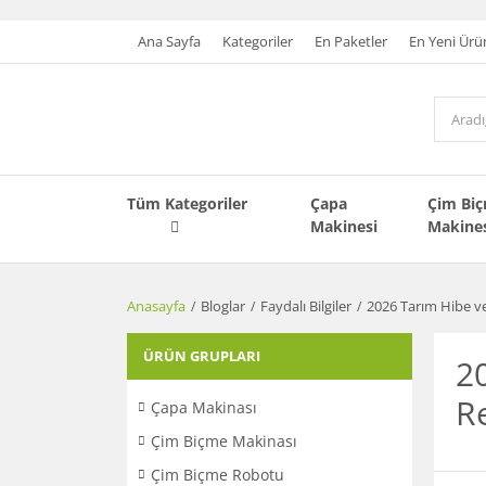
Ana Sayfa
Kategoriler
En Paketler
En Yeni Ürü
Tüm Kategoriler
Çapa
Çim Bi
Makinesi
Makine
Anasayfa
Bloglar
Faydalı Bilgiler
2026 Tarım Hibe ve
ÜRÜN GRUPLARI
20
R
Çapa Makinası
Çim Biçme Makinası
Çim Biçme Robotu