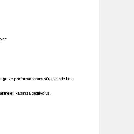
yor:
!
luğu
ve
proforma fatura
süreçlerinde hata
kineleri kapınıza getiriyoruz.