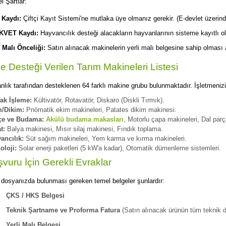
l Şartlar:
Kaydı:
Çiftçi Kayıt Sistemi'ne mutlaka üye olmanız gerekir. (E-devlet üzerinde
KVET Kaydı:
Hayvancılık desteği alacakların hayvanlarının sisteme kayıtlı ol
i Malı Önceliği:
Satın alınacak makinelerin yerli malı belgesine sahip olması 
e Desteği Verilen Tarım Makineleri Listesi
nlık tarafından desteklenen 64 farklı makine grubu bulunmaktadır. İşletmenizin
ak İşleme:
Kültivatör, Rotavatör, Diskaro (Diskli Tırmık).
/Dikim:
Pnömatik ekim makineleri, Patates dikim makinesi.
çe ve Budama:
Akülü budama makasları
, Motorlu çapa makineleri, Dal par
t:
Balya makinesi, Mısır silaj makinesi, Fındık toplama.
ancılık:
Süt sağım makineleri, Yem karma ve kırma makineleri.
oloji:
Solar enerji paketleri (5 kW'a kadar), Otomatik dümenleme sistemleri.
vuru İçin Gerekli Evraklar
 dosyanızda bulunması gereken temel belgeler şunlardır:
ÇKS / HKS Belgesi
Teknik Şartname ve Proforma Fatura
(Satın alınacak ürünün tüm teknik de
Yerli Malı Belgesi.