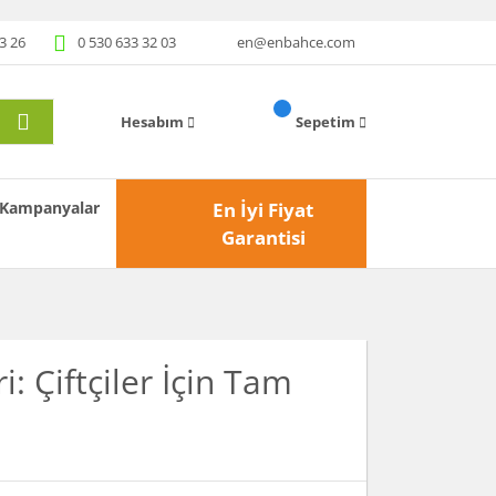
3 26
0 530 633 32 03
en@enbahce.com
Hesabım
Sepetim
Kampanyalar
En İyi Fiyat
Garantisi
 Çiftçiler İçin Tam