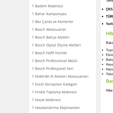
Teme
Badem Makinesi
ÇKS 
Bahar Kampanyası
TÜR
Bez Çanta ve Kemerler
Yerl
Bosch Aksesuarlar
Hib
Bosch Bahçe Aletleri
Baka
Bosch Dijital Ölçme Aletleri
Topr
Bosch Hafif Hizmet
Ekim
Bah
Bosch Professional Akülü
Hasa
Bosch Profesyonel Seri
Hayv
Tekn
Elektrikli El Aletleri Aksesuarları
Baş
Excel Varsayılan Kategori
Hibe
Fındık Toplama Makinesi
Hasat Makinesi
Havalandırma Ekipmanları