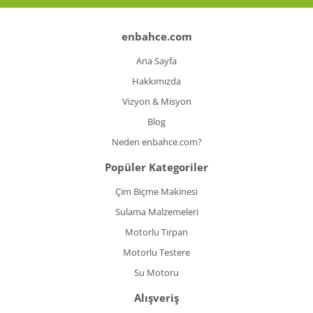
Koyun Kırkma
enbahce.com
Paslanmaz Çelik Yüzey İşleme Makinesi
Ana Sayfa
Sac Kesme Makinesi
Hakkımızda
Vizyon & Misyon
Somun Sıkma Makineleri
Blog
Sütunlu Matkaplar
Neden enbahce.com?
Testereler
Popüler Kategoriler
Tezgah Üstü Makineler
Çim Biçme Makinesi
Sulama Malzemeleri
Toz Emme Makineleri
Motorlu Tırpan
Tutkal Tabancası
Motorlu Testere
Vidalama Makineleri
Su Motoru
Alışveriş
Zımba Tabancları