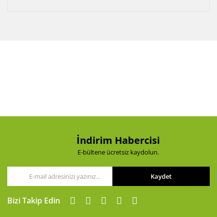
Akü Şarj Cihazı
Aspiratör
Beton Kesme Makinası
Boya Tabancaları ve Aksesuarları
Çok Fonksiyonlu Aletler
Dremel
El Motoru Sistemi
İndirim Habercisi
E-bültene ücretsiz kaydolun.
Elektrikli Vinç
Gravür Sistemi
Kaydet
Kanal Açma Makinesi
Bizi Takip Edin
Kırıcılar ve Kırıcı Deliciler