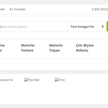
nler
En Fırsatlar
0 850 303 0
çme
Motorlu
Motorlu
Çim Biçme
si
Testere
Tırpan
Robotu