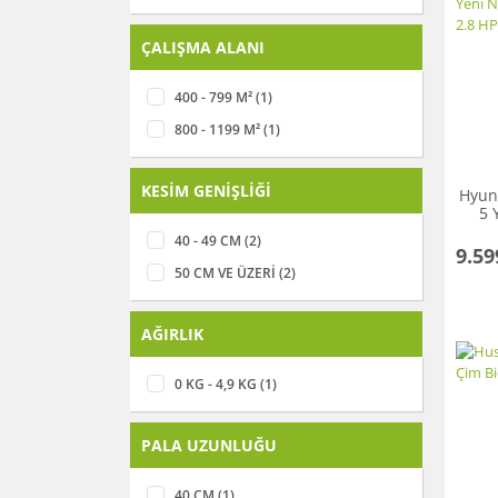
ÇALIŞMA ALANI
400 - 799 M² (1)
800 - 1199 M² (1)
KESİM GENİŞLİĞİ
Hyun
5 
40 - 49 CM (2)
9.59
50 CM VE ÜZERİ (2)
AĞIRLIK
0 KG - 4,9 KG (1)
PALA UZUNLUĞU
40 CM (1)