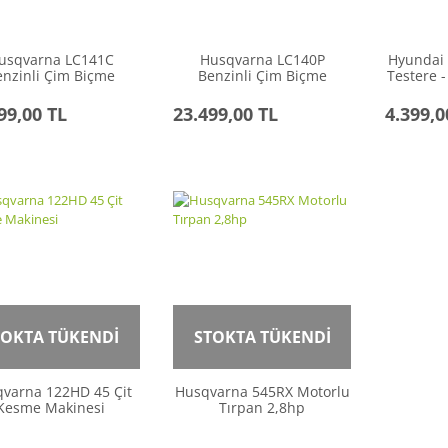
usqvarna LC141C
Husqvarna LC140P
Hyundai 
enzinli Çim Biçme
Benzinli Çim Biçme
Testere 
Makinası
Makinası
99,00 TL
23.499,00 TL
4.399,0
TOKTA TÜKENDİ
STOKTA TÜKENDİ
varna 122HD 45 Çit
Husqvarna 545RX Motorlu
Kesme Makinesi
Tırpan 2,8hp