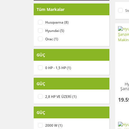
Tüm Markalar
St
Husqvarna (8)
Hyundai (5)
Orac (1)
GÜÇ
0 HP - 1,5 HP (1)
GÜÇ
H
Şanz
2,8 HP VE ÜZERİ (1)
19.5
GÜÇ
2000 W (1)