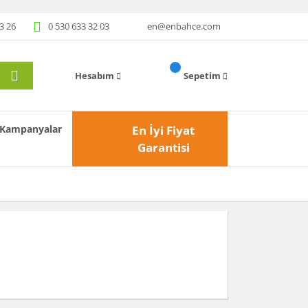
3 26
0 530 633 32 03
en@enbahce.com
Hesabım
Sepetim
Kampanyalar
En İyi Fiyat
Garantisi