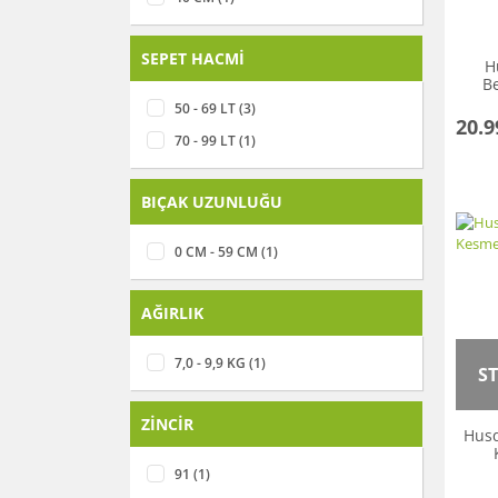
SEPET HACMİ
H
B
50 - 69 LT (3)
20.9
70 - 99 LT (1)
BIÇAK UZUNLUĞU
0 CM - 59 CM (1)
AĞIRLIK
7,0 - 9,9 KG (1)
S
ZİNCİR
Husq
91 (1)