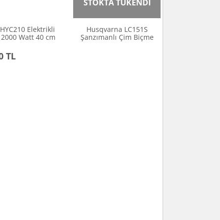
STOKTA TÜKENDİ
HYC210 Elektrikli
Husqvarna LC151S
- 2000 Watt 40 cm
Şanzımanlı Çim Biçme
Pala
Makinesi 51 cm
0 TL