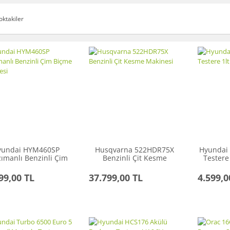
oktakiler
yundai HYM460SP
Husqvarna 522HDR75X
Hyundai 
ımanlı Benzinli Çim
Benzinli Çit Kesme
Testere
Biçme Makinesi
Makinesi
99,00 TL
37.799,00 TL
4.599,0