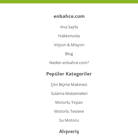
Koyun Kırkma
enbahce.com
Paslanmaz Çelik Yüzey İşleme Makinesi
Ana Sayfa
Sac Kesme Makinesi
Hakkımızda
Vizyon & Misyon
Somun Sıkma Makineleri
Blog
Sütunlu Matkaplar
Neden enbahce.com?
Testereler
Popüler Kategoriler
Tezgah Üstü Makineler
Çim Biçme Makinesi
Sulama Malzemeleri
Toz Emme Makineleri
Motorlu Tırpan
Tutkal Tabancası
Motorlu Testere
Vidalama Makineleri
Su Motoru
Alışveriş
Zımba Tabancları