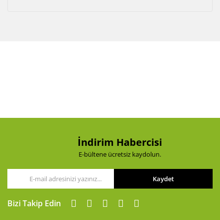
Akü Şarj Cihazı
Aspiratör
Beton Kesme Makinası
Boya Tabancaları ve Aksesuarları
Çok Fonksiyonlu Aletler
Dremel
El Motoru Sistemi
İndirim Habercisi
E-bültene ücretsiz kaydolun.
Elektrikli Vinç
Gravür Sistemi
Kaydet
Kanal Açma Makinesi
Bizi Takip Edin
Kırıcılar ve Kırıcı Deliciler