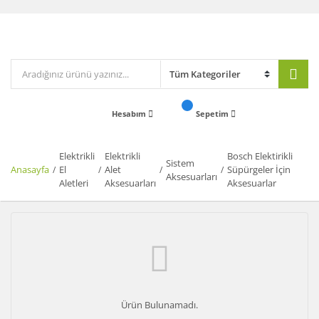
Hesabım
Sepetim
Elektrikli
Elektrikli
Bosch Elektirikli
Sistem
Anasayfa
El
Alet
Süpürgeler İçin
Aksesuarları
Aletleri
Aksesuarları
Aksesuarlar
Ürün Bulunamadı.