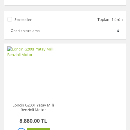
Akü Şarj Cihazı
Toplam 1 ürün
Stoktakiler
Aspiratör
Beton Kesme Makinası
Boya Tabancaları ve Aksesuarları
Çok Fonksiyonlu Aletler
Dremel
El Motoru Sistemi
Elektrikli Vinç
Gravür Sistemi
Loncin G200F Yatay Milli
Benzinli Motor
Kanal Açma Makinesi
8.880,00 TL
Kırıcılar ve Kırıcı Deliciler