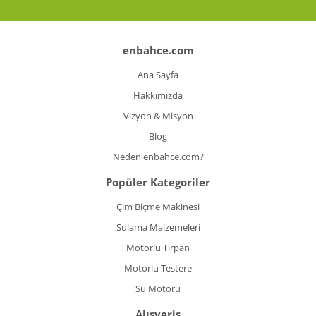
Koyun Kırkma
Paslanmaz Çelik Yüzey İşleme Makinesi
enbahce.com
Ana Sayfa
Sac Kesme Makinesi
Hakkımızda
Somun Sıkma Makineleri
Vizyon & Misyon
Sütunlu Matkaplar
Blog
Neden enbahce.com?
Testereler
Popüler Kategoriler
Tezgah Üstü Makineler
Çim Biçme Makinesi
Toz Emme Makineleri
Sulama Malzemeleri
Tutkal Tabancası
Motorlu Tırpan
Motorlu Testere
Vidalama Makineleri
Su Motoru
Zımba Tabancları
Alışveriş