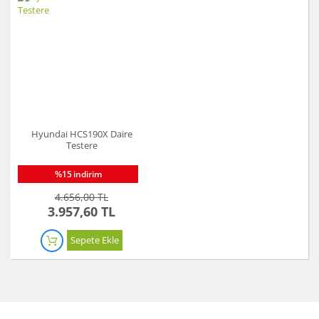
Hyundai HCS190X Daire
Testere
%15
indirim
4.656,00 TL
3.957,60 TL
Sepete Ekle