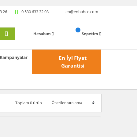
3 26
0 530 633 32 03
en@enbahce.com
Hesabım
Sepetim
Kampanyalar
En İyi Fiyat
Garantisi
Toplam 0 ürün