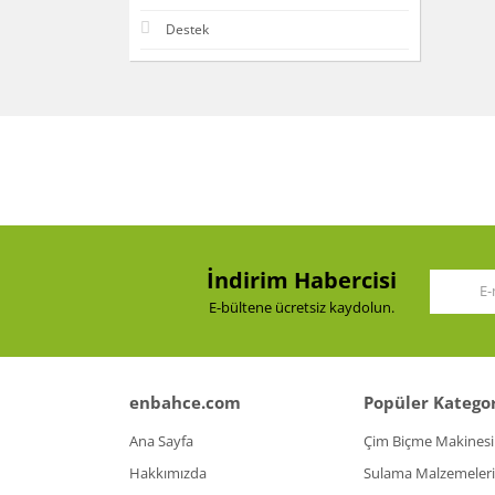
Destek
İndirim Habercisi
E-bültene ücretsiz kaydolun.
enbahce.com
Popüler Kategor
Ana Sayfa
Çim Biçme Makinesi
Hakkımızda
Sulama Malzemeleri