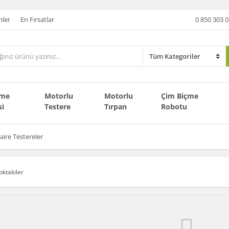
nler
En Fırsatlar
0 850 303 0
çme
Motorlu
Motorlu
Çim Biçme
si
Testere
Tırpan
Robotu
aire Testereler
oktakiler