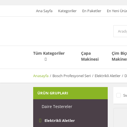
Ana Sayfa
Kategoriler
En Paketler
En Yeni Ürü
Tüm Kategoriler
Çapa
Çim Bi
Makinesi
Makine
Anasayfa
Bosch Profesyonel Seri
Elektrikli Aletler
D
ÜRÜN GRUPLARI
St
Daire Testereler
Elektrikli Aletler