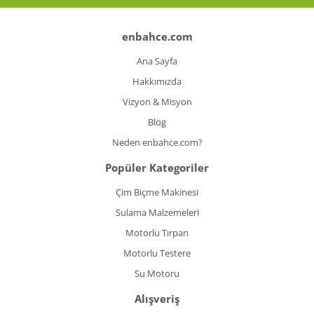
Koyun Kırkma
enbahce.com
Paslanmaz Çelik Yüzey İşleme Makinesi
Ana Sayfa
Sac Kesme Makinesi
Hakkımızda
Vizyon & Misyon
Somun Sıkma Makineleri
Blog
Sütunlu Matkaplar
Neden enbahce.com?
Testereler
Popüler Kategoriler
Tezgah Üstü Makineler
Çim Biçme Makinesi
Sulama Malzemeleri
Toz Emme Makineleri
Motorlu Tırpan
Tutkal Tabancası
Motorlu Testere
Vidalama Makineleri
Su Motoru
Alışveriş
Zımba Tabancları