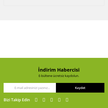
Akü Şarj Cihazı
Aspiratör
Beton Kesme Makinası
Boya Tabancaları ve Aksesuarları
Çok Fonksiyonlu Aletler
Dremel
El Motoru Sistemi
İndirim Habercisi
E-bültene ücretsiz kaydolun.
Elektrikli Vinç
Gravür Sistemi
Kaydet
Kanal Açma Makinesi
Bizi Takip Edin
Kırıcılar ve Kırıcı Deliciler