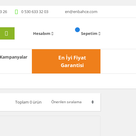
3 26
0 530 633 32 03
en@enbahce.com
Hesabım
Sepetim
Kampanyalar
En İyi Fiyat
Garantisi
Toplam 0 ürün