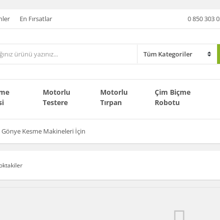
nler
En Fırsatlar
0 850 303 0
çme
Motorlu
Motorlu
Çim Biçme
si
Testere
Tırpan
Robotu
Gönye Kesme Makineleri İçin
oktakiler