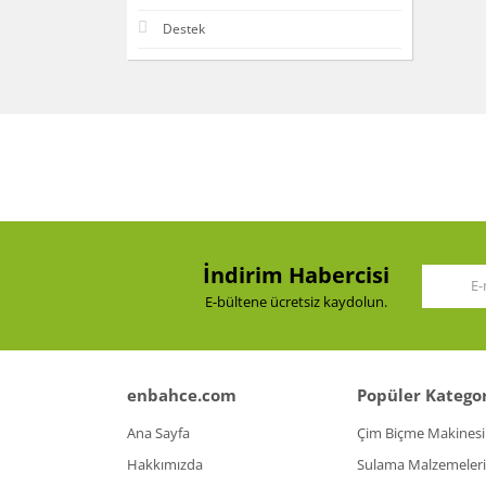
Destek
İndirim Habercisi
E-bültene ücretsiz kaydolun.
enbahce.com
Popüler Kategor
Ana Sayfa
Çim Biçme Makinesi
Hakkımızda
Sulama Malzemeleri